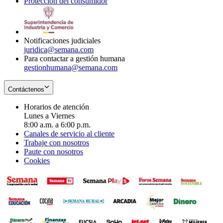
Protección del consumidor
new
window
in
Opens
window
new
in
window
new
window
Notificaciones judiciales
juridica@semana.com
Para contactar a gestión humana
gestionhumana@semana.com
Contáctenos
Horarios de atención
Lunes a Viernes
8:00 a.m. a 6:00 p.m.
Canales de servicio al cliente
Trabaje con nosotros
Paute con nosotros
Cookies