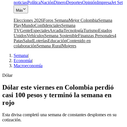
noticias
Política
Nación
Dinero
Deportes
Opinión
Impresa
Jet Set
Más
Elecciones 2026
Foros Semana
Mejor Colombia
Semana
Play
Mundo
Confidenciales
Semana
TV
Gente
Especiales
Arcadia
Tecnología
Turismo
Estados
Unidos
Vehículos
Semana Sostenible
Finanzas Personales
4
Patas
Salud
Loterías
Educación
Contenido en
colaboración
Semana Rural
Mujeres
Semana
|
Economía
|
Macroeconomía
Dólar
Dólar este viernes en Colombia perdió
casi 100 pesos y terminó la semana en
rojo
Esta divisa completó una semana de constantes desplomes en su
cotización.