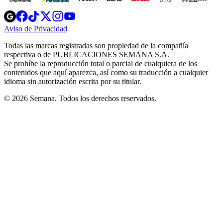
Opens
Opens
Opens
Opens
Opens
in
in
in
in
in
Aviso de Privacidad
Opens
new
new
new
new
new
in
window
window
window
window
window
Todas las marcas registradas son propiedad de la compañía
new
respectiva o de PUBLICACIONES SEMANA S.A.
window
Se prohíbe la reproducción total o parcial de cualquiera de los
contenidos que aquí aparezca, así como su traducción a cualquier
idioma sin autorización escrita por su titular.
© 2026 Semana. Todos los derechos reservados.