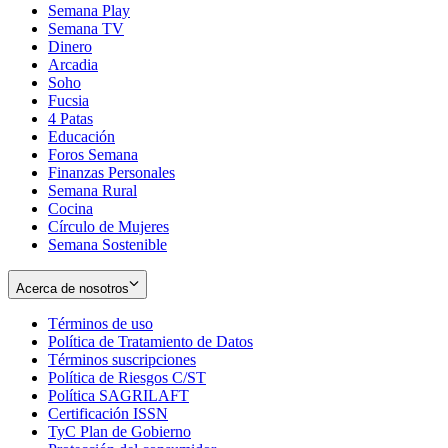
Semana Play
Semana TV
Dinero
Arcadia
Soho
Opens
Fucsia
in
Opens
4 Patas
new
in
Educación
window
new
Foros Semana
window
Finanzas Personales
Semana Rural
Cocina
Círculo de Mujeres
Semana Sostenible
Acerca de nosotros
Términos de uso
Opens
Política de Tratamiento de Datos
in
Opens
Términos suscripciones
new
Opens
in
Política de Riesgos C/ST
window
in
Opens
new
Política SAGRILAFT
Opens
new
in
window
Certificación ISSN
Opens
in
window
new
TyC Plan de Gobierno
in
new
Opens
window