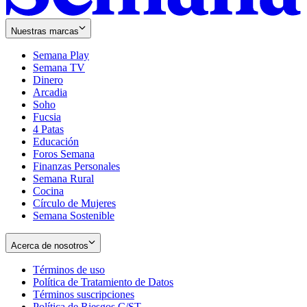
Nuestras marcas
Semana Play
Semana TV
Dinero
Arcadia
Soho
Opens
Fucsia
in
Opens
4 Patas
new
in
Educación
window
new
Foros Semana
window
Finanzas Personales
Semana Rural
Cocina
Círculo de Mujeres
Semana Sostenible
Acerca de nosotros
Términos de uso
Opens
Política de Tratamiento de Datos
in
Opens
Términos suscripciones
new
Opens
in
Política de Riesgos C/ST
window
in
Opens
new