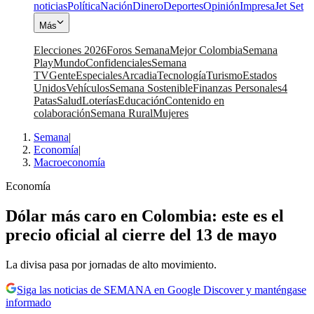
noticias
Política
Nación
Dinero
Deportes
Opinión
Impresa
Jet Set
Más
Elecciones 2026
Foros Semana
Mejor Colombia
Semana
Play
Mundo
Confidenciales
Semana
TV
Gente
Especiales
Arcadia
Tecnología
Turismo
Estados
Unidos
Vehículos
Semana Sostenible
Finanzas Personales
4
Patas
Salud
Loterías
Educación
Contenido en
colaboración
Semana Rural
Mujeres
Semana
|
Economía
|
Macroeconomía
Economía
Dólar más caro en Colombia: este es el
precio oficial al cierre del 13 de mayo
La divisa pasa por jornadas de alto movimiento.
Siga las noticias de SEMANA en Google Discover y manténgase
informado