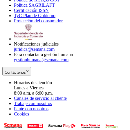
Política SAGRILAFT
Opens
new
in
window
Certificación ISSN
Opens
in
window
new
TyC Plan de Gobierno
in
new
Opens
window
Protección del consumidor
new
window
in
Opens
window
new
in
window
new
window
Notificaciones judiciales
juridica@semana.com
Para contactar a gestión humana
gestionhumana@semana.com
Contáctenos
Horarios de atención
Lunes a Viernes
8:00 a.m. a 6:00 p.m.
Canales de servicio al cliente
Trabaje con nosotros
Paute con nosotros
Cookies