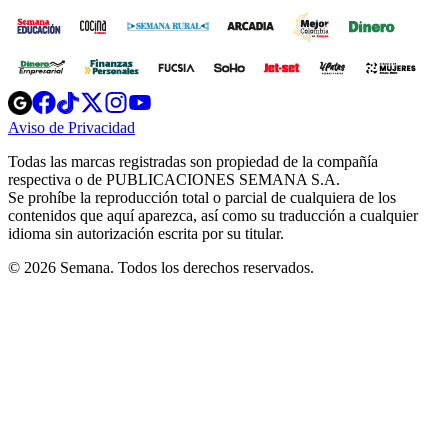
Opens
Opens
Opens
Opens
Opens
in
in
in
in
in
Aviso de Privacidad
Opens
new
new
new
new
new
in
window
window
window
window
window
Todas las marcas registradas son propiedad de la compañía
new
respectiva o de PUBLICACIONES SEMANA S.A.
window
Se prohíbe la reproducción total o parcial de cualquiera de los
contenidos que aquí aparezca, así como su traducción a cualquier
idioma sin autorización escrita por su titular.
© 2026 Semana. Todos los derechos reservados.