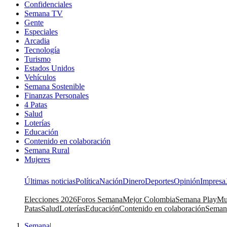
Confidenciales
Semana TV
Gente
Especiales
Arcadia
Tecnología
Turismo
Estados Unidos
Vehículos
Semana Sostenible
Finanzas Personales
4 Patas
Salud
Loterías
Educación
Contenido en colaboración
Semana Rural
Mujeres
Últimas noticias
Política
Nación
Dinero
Deportes
Opinión
Impresa
Elecciones 2026
Foros Semana
Mejor Colombia
Semana Play
Mu
Patas
Salud
Loterías
Educación
Contenido en colaboración
Seman
Semana
|