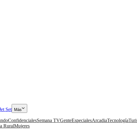
Jet Set
Más
ndo
Confidenciales
Semana TV
Gente
Especiales
Arcadia
Tecnología
Tur
a Rural
Mujeres