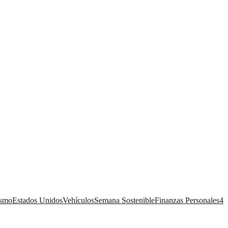
ismo
Estados Unidos
Vehículos
Semana Sostenible
Finanzas Personales
4