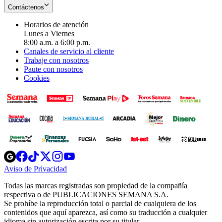
Contáctenos
Horarios de atención
Lunes a Viernes
8:00 a.m. a 6:00 p.m.
Canales de servicio al cliente
Trabaje con nosotros
Paute con nosotros
Cookies
Opens
Opens
Opens
Opens
Opens
in
in
in
in
in
Aviso de Privacidad
Opens
new
new
new
new
new
in
window
window
window
window
window
Todas las marcas registradas son propiedad de la compañía
new
respectiva o de PUBLICACIONES SEMANA S.A.
window
Se prohíbe la reproducción total o parcial de cualquiera de los
contenidos que aquí aparezca, así como su traducción a cualquier
idioma sin autorización escrita por su titular.