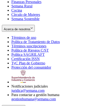
Finanzas Personales
Semana Rural
Cocina
Círculo de Mujeres
Semana Sostenible
Acerca de nosotros
Términos de uso
Opens
Política de Tratamiento de Datos
in
Opens
Términos suscripciones
new
Opens
in
Política de Riesgos C/ST
window
in
Opens
new
Política SAGRILAFT
Opens
new
in
window
Certificación ISSN
Opens
in
window
new
TyC Plan de Gobierno
in
new
Opens
window
Protección del consumidor
new
window
in
Opens
window
new
in
window
new
window
Notificaciones judiciales
juridica@semana.com
Para contactar a gestión humana
gestionhumana@semana.com