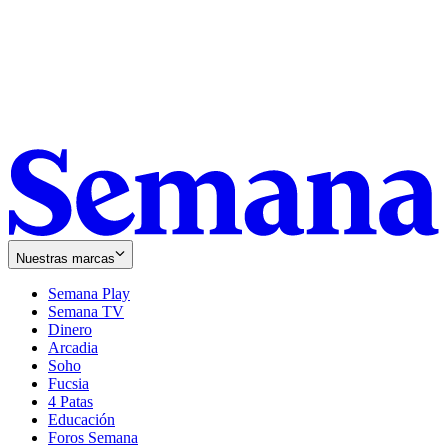
Nuestras marcas
Semana Play
Semana TV
Dinero
Arcadia
Soho
Opens
Fucsia
in
Opens
4 Patas
new
in
Educación
window
new
Foros Semana
window