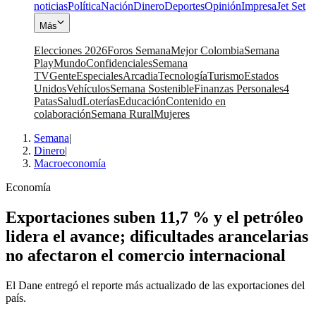
noticias
Política
Nación
Dinero
Deportes
Opinión
Impresa
Jet Set
Más
Elecciones 2026
Foros Semana
Mejor Colombia
Semana
Play
Mundo
Confidenciales
Semana
TV
Gente
Especiales
Arcadia
Tecnología
Turismo
Estados
Unidos
Vehículos
Semana Sostenible
Finanzas Personales
4
Patas
Salud
Loterías
Educación
Contenido en
colaboración
Semana Rural
Mujeres
Semana
|
Dinero
|
Macroeconomía
Economía
Exportaciones suben 11,7 % y el petróleo
lidera el avance; dificultades arancelarias
no afectaron el comercio internacional
El Dane entregó el reporte más actualizado de las exportaciones del
país.