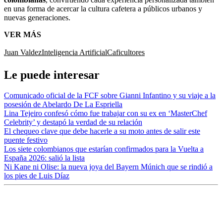
en una forma de acercar la cultura cafetera a públicos urbanos y
nuevas generaciones.
VER MÁS
Juan Valdez
Inteligencia Artificial
Caficultores
Le puede interesar
Comunicado oficial de la FCF sobre Gianni Infantino y su viaje a la
posesión de Abelardo De La Espriella
Lina Tejeiro confesó cómo fue trabajar con su ex en ‘MasterChef
Celebrity’ y destapó la verdad de su relación
El chequeo clave que debe hacerle a su moto antes de salir este
puente festivo
Los siete colombianos que estarían confirmados para la Vuelta a
España 2026: salió la lista
Ni Kane ni Olise: la nueva joya del Bayern Múnich que se rindió a
los pies de Luis Díaz