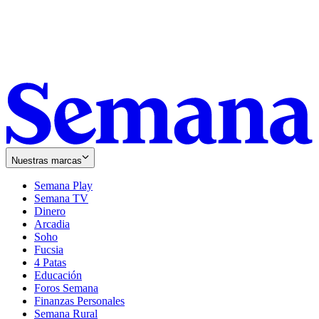
Nuestras marcas
Semana Play
Semana TV
Dinero
Arcadia
Soho
Opens
Fucsia
in
Opens
4 Patas
new
in
Educación
window
new
Foros Semana
window
Finanzas Personales
Semana Rural