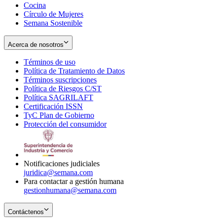
Cocina
Círculo de Mujeres
Semana Sostenible
Acerca de nosotros
Términos de uso
Opens
Política de Tratamiento de Datos
in
Opens
Términos suscripciones
new
Opens
in
Política de Riesgos C/ST
window
in
Opens
new
Política SAGRILAFT
Opens
new
in
window
Certificación ISSN
Opens
in
window
new
TyC Plan de Gobierno
in
new
Opens
window
Protección del consumidor
new
window
in
Opens
window
new
in
window
new
window
Notificaciones judiciales
juridica@semana.com
Para contactar a gestión humana
gestionhumana@semana.com
Contáctenos