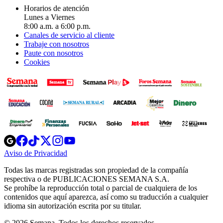
Horarios de atención
Lunes a Viernes
8:00 a.m. a 6:00 p.m.
Canales de servicio al cliente
Trabaje con nosotros
Paute con nosotros
Cookies
Opens
Opens
Opens
Opens
Opens
in
in
in
in
in
Aviso de Privacidad
Opens
new
new
new
new
new
in
window
window
window
window
window
Todas las marcas registradas son propiedad de la compañía
new
respectiva o de PUBLICACIONES SEMANA S.A.
window
Se prohíbe la reproducción total o parcial de cualquiera de los
contenidos que aquí aparezca, así como su traducción a cualquier
idioma sin autorización escrita por su titular.
© 2026 Semana. Todos los derechos reservados.