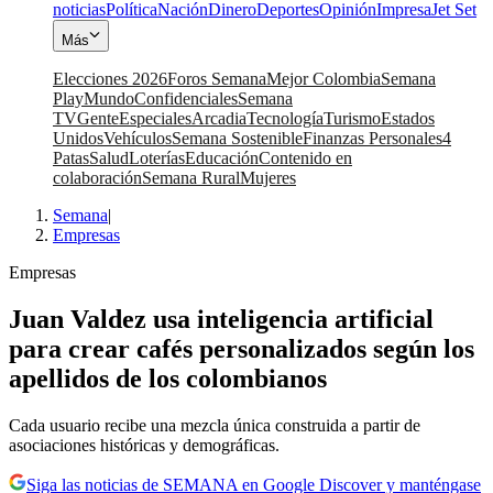
noticias
Política
Nación
Dinero
Deportes
Opinión
Impresa
Jet Set
Más
Elecciones 2026
Foros Semana
Mejor Colombia
Semana
Play
Mundo
Confidenciales
Semana
TV
Gente
Especiales
Arcadia
Tecnología
Turismo
Estados
Unidos
Vehículos
Semana Sostenible
Finanzas Personales
4
Patas
Salud
Loterías
Educación
Contenido en
colaboración
Semana Rural
Mujeres
Semana
|
Empresas
Empresas
Juan Valdez usa inteligencia artificial
para crear cafés personalizados según los
apellidos de los colombianos
Cada usuario recibe una mezcla única construida a partir de
asociaciones históricas y demográficas.
Siga las noticias de SEMANA en Google Discover y manténgase