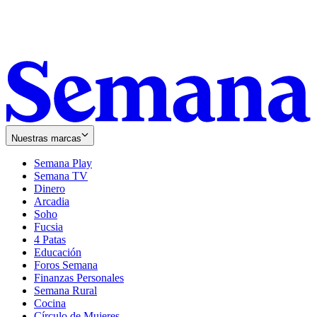
Nuestras marcas
Semana Play
Semana TV
Dinero
Arcadia
Soho
Opens
Fucsia
in
Opens
4 Patas
new
in
Educación
window
new
Foros Semana
window
Finanzas Personales
Semana Rural
Cocina
Círculo de Mujeres