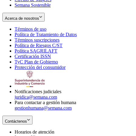
Semana Sostenible
Acerca de nosotros
Términos de uso
Opens
Política de Tratamiento de Datos
in
Opens
Términos suscripciones
new
Opens
in
Política de Riesgos C/ST
window
in
Opens
new
Política SAGRILAFT
Opens
new
in
window
Certificación ISSN
Opens
in
window
new
TyC Plan de Gobierno
in
new
Opens
window
Protección del consumidor
new
window
in
Opens
window
new
in
window
new
window
Notificaciones judiciales
juridica@semana.com
Para contactar a gestión humana
gestionhumana@semana.com
Contáctenos
Horarios de atención