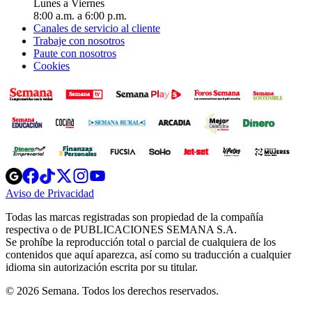
Lunes a Viernes
8:00 a.m. a 6:00 p.m.
Canales de servicio al cliente
Trabaje con nosotros
Paute con nosotros
Cookies
Opens
Opens
Opens
Opens
Opens
in
in
in
in
in
Aviso de Privacidad
Opens
new
new
new
new
new
in
window
window
window
window
window
Todas las marcas registradas son propiedad de la compañía
new
respectiva o de PUBLICACIONES SEMANA S.A.
window
Se prohíbe la reproducción total o parcial de cualquiera de los
contenidos que aquí aparezca, así como su traducción a cualquier
idioma sin autorización escrita por su titular.
© 2026 Semana. Todos los derechos reservados.