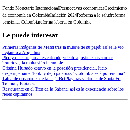
Fondo Monetario Internacional
Perspectivas económicas
Crecimiento
de economía en Colombia
Inflación 2024
Reforma a la salud
reforma
pensional Colombia
reforma laboral en Colombia
Le puede interesar
Primeras imágenes de Messi tras la muerte de su papá: así se le vio
llegando a Argentina
Pico y placa regional este domingo 9 de agosto: estos son los
horarios y la multa si lo incumple
Cristina Hurtado estuvo en la posesión presidencial, lució
despampanante ‘look’ y dejó palabras: “Colombia está por encima”
Tabla de posiciones de la Liga BetPlay tras victorias de Santa Fe,
Tolima y Fortaleza
Restaurante en el Tren de la Sabana: así es la experiencia sobre los
rieles capitalinos