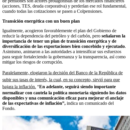
de pensiones son actores protagonistas de los mercados financieros
(acciones, TES, deuda corporativa) y perderían ese rol fundamental,
cuando todas las cotizaciones se pasen a Colpensiones.
Transición energética con un buen plan
Igualmente, acogieron favorablemente el plan del Gobierno de
reducir la dependencia del petróleo y del carbón, pero
señalaron la
importancia de tener un plan de transición energética y de
diversificación de las exportaciones bien concebido y ejecutado
.
Asimismo, animaron a las autoridades a intensificar sus esfuerzos
para seguir fortaleciendo la gobernanza y la transparencia, así como
mitigar los riesgos de corrupción.
Paralelamente, elogiaron la decisión del Banco de la República de
subir sus tasas de interés, la cual, en su concepto, sirvió para que
bajara la inflación.
“
En adelante, seguirá siendo importante
normalizar con cautela la política monetaria siguiendo los datos
disponibles y una comunicación eficaz para mejorar el anclaje
de las expectativas de inflación”,
indica un comunicado del
Fondo.