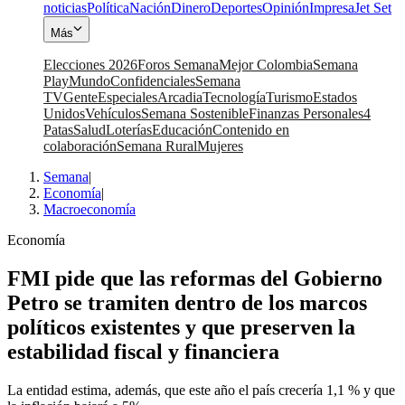
noticias
Política
Nación
Dinero
Deportes
Opinión
Impresa
Jet Set
Más
Elecciones 2026
Foros Semana
Mejor Colombia
Semana
Play
Mundo
Confidenciales
Semana
TV
Gente
Especiales
Arcadia
Tecnología
Turismo
Estados
Unidos
Vehículos
Semana Sostenible
Finanzas Personales
4
Patas
Salud
Loterías
Educación
Contenido en
colaboración
Semana Rural
Mujeres
Semana
|
Economía
|
Macroeconomía
Economía
FMI pide que las reformas del Gobierno
Petro se tramiten dentro de los marcos
políticos existentes y que preserven la
estabilidad fiscal y financiera
La entidad estima, además, que este año el país crecería 1,1 % y que