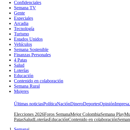
Confidenciales
Semana TV
Gente
Especiales
Arcadia
Tecnología
Turismo
Estados Unidos
Vehículos
Semana Sostenible
Finanzas Personales
4 Patas
Salud
Loterías
Educación
Contenido en colaboración
Semana Rural
Mujeres
Últimas noticias
Política
Nación
Dinero
Deportes
Opinión
Impresa
Elecciones 2026
Foros Semana
Mejor Colombia
Semana Play
Mu
Patas
Salud
Loterías
Educación
Contenido en colaboración
Seman
Semana
|