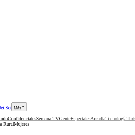
Jet Set
Más
ndo
Confidenciales
Semana TV
Gente
Especiales
Arcadia
Tecnología
Tur
a Rural
Mujeres