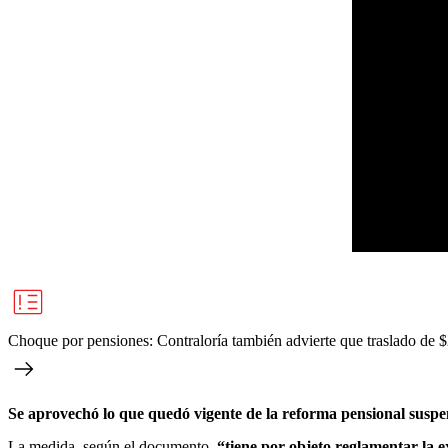
Choque por pensiones: Contraloría también advierte que traslado de $2
Se aprovechó lo que quedó vigente de la reforma pensional susp
La medida, según el documento,
“tiene por objeto reglamentar la e