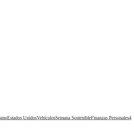
ismo
Estados Unidos
Vehículos
Semana Sostenible
Finanzas Personales
4