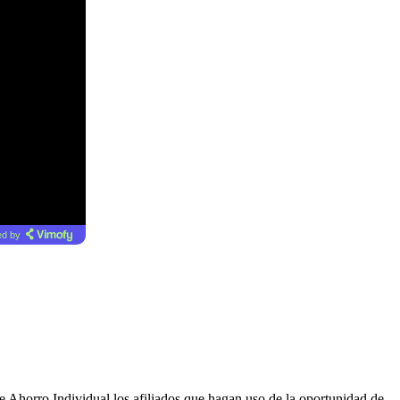
d by
e Ahorro Individual los afiliados que hagan uso de la oportunidad de