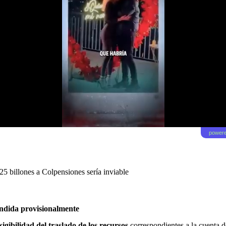
powere
5 billones a Colpensiones sería inviable
endida provisionalmente
xigibilidad del traslado de los recursos
correspondientes a la cuenta d