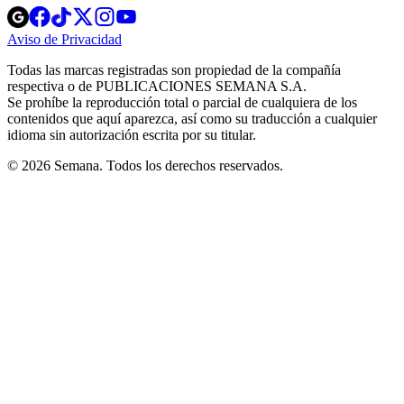
Opens
Opens
Opens
Opens
Opens
in
in
in
in
in
Aviso de Privacidad
Opens
new
new
new
new
new
in
window
window
window
window
window
Todas las marcas registradas son propiedad de la compañía
new
respectiva o de PUBLICACIONES SEMANA S.A.
window
Se prohíbe la reproducción total o parcial de cualquiera de los
contenidos que aquí aparezca, así como su traducción a cualquier
idioma sin autorización escrita por su titular.
© 2026 Semana. Todos los derechos reservados.