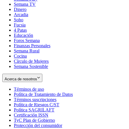
Semana TV
Dinero
Arcadia
Soho
Opens
Fucsia
in
Opens
4 Patas
new
in
Educación
window
new
Foros Semana
window
Finanzas Personales
Semana Rural
Cocina
Círculo de Mujeres
Semana Sostenible
Acerca de nosotros
Términos de uso
Opens
Política de Tratamiento de Datos
in
Opens
Términos suscripciones
new
Opens
in
Política de Riesgos C/ST
window
in
Opens
new
Política SAGRILAFT
Opens
new
in
window
Certificación ISSN
Opens
in
window
new
TyC Plan de Gobierno
in
new
Opens
window
Protección del consumidor
new
window
in
Opens