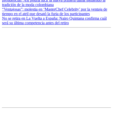
presidencial? Así podría lucir la nueva primera dama siguiendo la
tradición de la moda colombiana
“Ventajosas”: molestia en ‘MasterChef Celebrity’ por la ventaja de
tiempo en el atril que desató la furia de los participantes
No se retira en La Vuelta a España: Nairo Quintana confirma cuál
será su última competencia antes del retiro