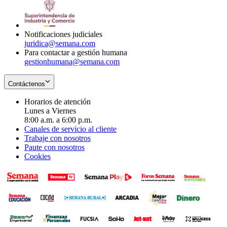
window
new
in
window
new
window
Notificaciones judiciales
juridica@semana.com
Para contactar a gestión humana
gestionhumana@semana.com
Contáctenos
Horarios de atención
Lunes a Viernes
8:00 a.m. a 6:00 p.m.
Canales de servicio al cliente
Trabaje con nosotros
Paute con nosotros
Cookies