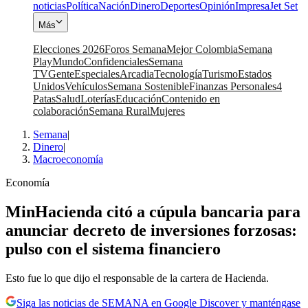
noticias
Política
Nación
Dinero
Deportes
Opinión
Impresa
Jet Set
Más
Elecciones 2026
Foros Semana
Mejor Colombia
Semana
Play
Mundo
Confidenciales
Semana
TV
Gente
Especiales
Arcadia
Tecnología
Turismo
Estados
Unidos
Vehículos
Semana Sostenible
Finanzas Personales
4
Patas
Salud
Loterías
Educación
Contenido en
colaboración
Semana Rural
Mujeres
Semana
|
Dinero
|
Macroeconomía
Economía
MinHacienda citó a cúpula bancaria para
anunciar decreto de inversiones forzosas:
pulso con el sistema financiero
Esto fue lo que dijo el responsable de la cartera de Hacienda.
Siga las noticias de SEMANA en Google Discover y manténgase