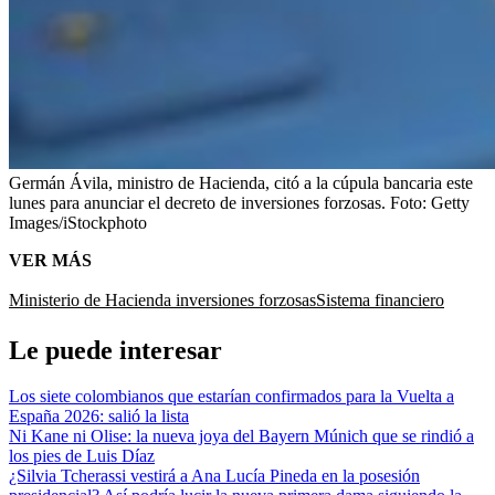
Germán Ávila, ministro de Hacienda, citó a la cúpula bancaria este
lunes para anunciar el decreto de inversiones forzosas.
Foto:
Getty
Images/iStockphoto
VER MÁS
Ministerio de Hacienda
inversiones forzosas
Sistema financiero
Le puede interesar
Los siete colombianos que estarían confirmados para la Vuelta a
España 2026: salió la lista
Ni Kane ni Olise: la nueva joya del Bayern Múnich que se rindió a
los pies de Luis Díaz
¿Silvia Tcherassi vestirá a Ana Lucía Pineda en la posesión