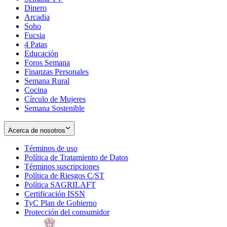
Dinero
Arcadia
Soho
Opens
Fucsia
in
Opens
4 Patas
new
in
Educación
window
new
Foros Semana
window
Finanzas Personales
Semana Rural
Cocina
Círculo de Mujeres
Semana Sostenible
Acerca de nosotros
Términos de uso
Opens
Política de Tratamiento de Datos
in
Opens
Términos suscripciones
new
Opens
in
Política de Riesgos C/ST
window
in
Opens
new
Política SAGRILAFT
Opens
new
in
window
Certificación ISSN
Opens
in
window
new
TyC Plan de Gobierno
in
new
Opens
window
Protección del consumidor
new
window
in
Opens
window
new
in