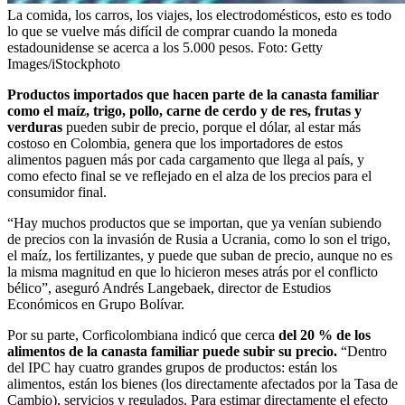
La comida, los carros, los viajes, los electrodomésticos, esto es todo
lo que se vuelve más difícil de comprar cuando la moneda
estadounidense se acerca a los 5.000 pesos.
Foto:
Getty
Images/iStockphoto
Productos importados que hacen parte de la canasta familiar
como el maíz, trigo, pollo, carne de cerdo y de res, frutas y
verduras
pueden subir de precio, porque el dólar, al estar más
costoso en Colombia, genera que los importadores de estos
alimentos paguen más por cada cargamento que llega al país, y
como efecto final se ve reflejado en el alza de los precios para el
consumidor final.
“Hay muchos productos que se importan, que ya venían subiendo
de precios con la invasión de Rusia a Ucrania, como lo son el trigo,
el maíz, los fertilizantes, y puede que suban de precio, aunque no es
la misma magnitud en que lo hicieron meses atrás por el conflicto
bélico”, aseguró Andrés Langebaek, director de Estudios
Económicos en Grupo Bolívar.
Por su parte, Corficolombiana indicó que cerca
del 20 % de los
alimentos de la canasta familiar puede subir su precio.
“Dentro
del IPC hay cuatro grandes grupos de productos: están los
alimentos, están los bienes (los directamente afectados por la Tasa de
Cambio), servicios y regulados. Para estimar directamente el efecto