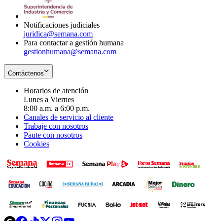
window
new
window
Notificaciones judiciales
juridica@semana.com
Para contactar a gestión humana
gestionhumana@semana.com
Contáctenos
Horarios de atención
Lunes a Viernes
8:00 a.m. a 6:00 p.m.
Canales de servicio al cliente
Trabaje con nosotros
Paute con nosotros
Cookies
Opens
Opens
Opens
Opens
Opens