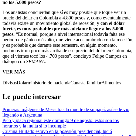
no los 5.000 pesos?
Los analistas concuerdan que sí es muy posible que toque ver un
precio del dólar en Colombia a 4.800 pesos y, como eventualmente
todavía existe un movimiento global de recesión,
y con el dólar
fuerte, es muy probable que más adelante llegue a los 5.000
pesos.
“Es normal, porque a nivel internacional todavía falta ese
periodo de pánico más alto, que viene acostumbrado con la recesión,
y es probable que durante este semestre, en algún momento,
podamos ir un poco más arriba de ese precio del dólar en Colombia,
que el viernes tocó los 4.700 pesos”, concluyó Felipe Campos en
diálogo con
SEMANA
.
VER MÁS
Divisas
Dolar
ministerio de hacienda
Canasta familiar
Alimentos
Le puede interesar
Primeras imágenes de Messi tras la muerte de su papá: así se le vio
llegando a Argentina
Pico y placa regional este domingo 9 de agosto: estos son los
horarios y la multa si lo incumple
Cristina Hurtado estuvo en la posesión presidencial, lució