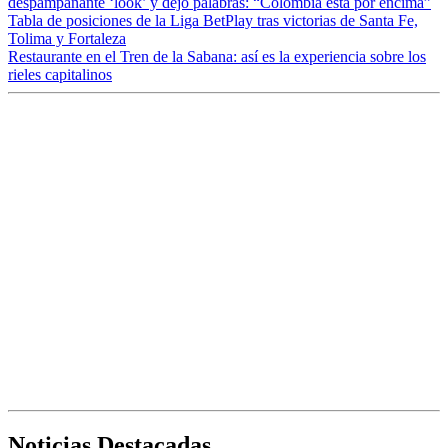
despampanante ‘look’ y dejó palabras: “Colombia está por encima”
Tabla de posiciones de la Liga BetPlay tras victorias de Santa Fe,
Tolima y Fortaleza
Restaurante en el Tren de la Sabana: así es la experiencia sobre los
rieles capitalinos
Noticias Destacadas