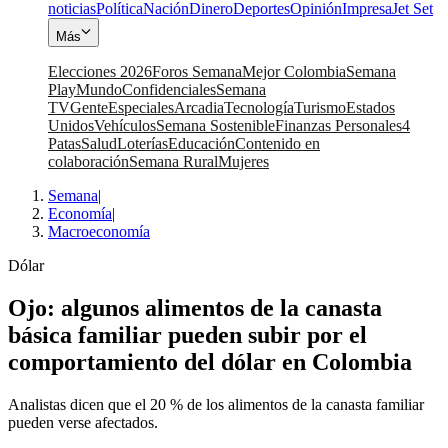
noticias
Política
Nación
Dinero
Deportes
Opinión
Impresa
Jet Set
Más
Elecciones 2026
Foros Semana
Mejor Colombia
Semana
Play
Mundo
Confidenciales
Semana
TV
Gente
Especiales
Arcadia
Tecnología
Turismo
Estados
Unidos
Vehículos
Semana Sostenible
Finanzas Personales
4
Patas
Salud
Loterías
Educación
Contenido en
colaboración
Semana Rural
Mujeres
Semana
|
Economía
|
Macroeconomía
Dólar
Ojo: algunos alimentos de la canasta
básica familiar pueden subir por el
comportamiento del dólar en Colombia
Analistas dicen que el 20 % de los alimentos de la canasta familiar
pueden verse afectados.