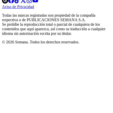
in
in
in
in
in
Aviso de Privacidad
Opens
new
new
new
new
new
in
window
window
window
window
window
Todas las marcas registradas son propiedad de la compañía
new
respectiva o de PUBLICACIONES SEMANA S.A.
window
Se prohíbe la reproducción total o parcial de cualquiera de los
contenidos que aquí aparezca, así como su traducción a cualquier
idioma sin autorización escrita por su titular.
© 2026 Semana. Todos los derechos reservados.