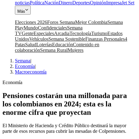
noticias
Política
Nación
Dinero
Deportes
Opinión
Impresa
Jet Set
Más
Elecciones 2026
Foros Semana
Mejor Colombia
Semana
Play
Mundo
Confidenciales
Semana
TV
Gente
Especiales
Arcadia
Tecnología
Turismo
Estados
Unidos
Vehículos
Semana Sostenible
Finanzas Personales
4
Patas
Salud
Loterías
Educación
Contenido en
colaboración
Semana Rural
Mujeres
Semana
|
Economía
|
Macroeconomía
Economía
Pensiones costarán una millonada para
los colombianos en 2024; esta es la
enorme cifra que proyectan
El Ministerio de Hacienda y Crédito Público destinará la mayor
parte de esos recursos para cubrir las mesadas de Colpensiones.