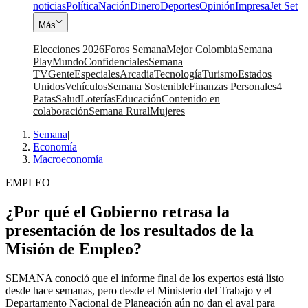
noticias
Política
Nación
Dinero
Deportes
Opinión
Impresa
Jet Set
Más
Elecciones 2026
Foros Semana
Mejor Colombia
Semana
Play
Mundo
Confidenciales
Semana
TV
Gente
Especiales
Arcadia
Tecnología
Turismo
Estados
Unidos
Vehículos
Semana Sostenible
Finanzas Personales
4
Patas
Salud
Loterías
Educación
Contenido en
colaboración
Semana Rural
Mujeres
Semana
|
Economía
|
Macroeconomía
EMPLEO
¿Por qué el Gobierno retrasa la
presentación de los resultados de la
Misión de Empleo?
SEMANA conoció que el informe final de los expertos está listo
desde hace semanas, pero desde el Ministerio del Trabajo y el
Departamento Nacional de Planeación aún no dan el aval para