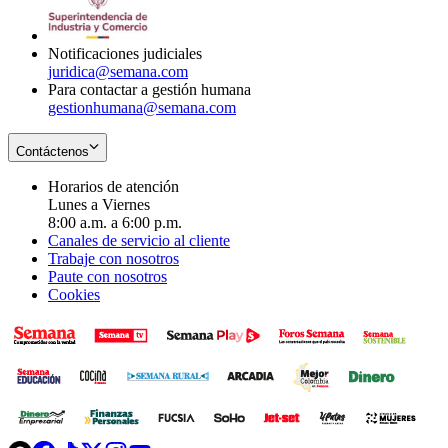
window
new
window
Notificaciones judiciales
juridica@semana.com
Para contactar a gestión humana
gestionhumana@semana.com
Contáctenos
Horarios de atención
Lunes a Viernes
8:00 a.m. a 6:00 p.m.
Canales de servicio al cliente
Trabaje con nosotros
Paute con nosotros
Cookies