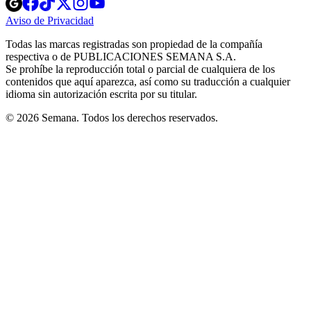
Opens
Opens
Opens
Opens
Opens
in
in
in
in
in
Aviso de Privacidad
Opens
new
new
new
new
new
in
window
window
window
window
window
Todas las marcas registradas son propiedad de la compañía
new
respectiva o de PUBLICACIONES SEMANA S.A.
window
Se prohíbe la reproducción total o parcial de cualquiera de los
contenidos que aquí aparezca, así como su traducción a cualquier
idioma sin autorización escrita por su titular.
© 2026 Semana. Todos los derechos reservados.