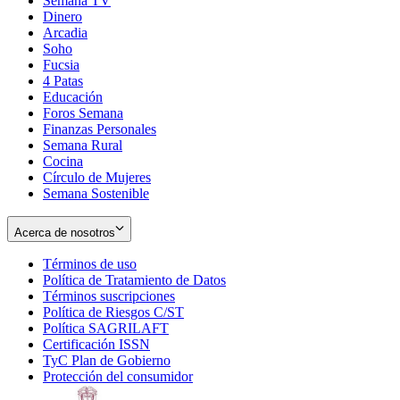
Semana TV
Dinero
Arcadia
Soho
Opens
Fucsia
in
Opens
4 Patas
new
in
Educación
window
new
Foros Semana
window
Finanzas Personales
Semana Rural
Cocina
Círculo de Mujeres
Semana Sostenible
Acerca de nosotros
Términos de uso
Opens
Política de Tratamiento de Datos
in
Opens
Términos suscripciones
new
Opens
in
Política de Riesgos C/ST
window
in
Opens
new
Política SAGRILAFT
Opens
new
in
window
Certificación ISSN
Opens
in
window
new
TyC Plan de Gobierno
in
new
Opens
window
Protección del consumidor
new
window
in
Opens
window
new
in