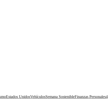
ismo
Estados Unidos
Vehículos
Semana Sostenible
Finanzas Personales
4