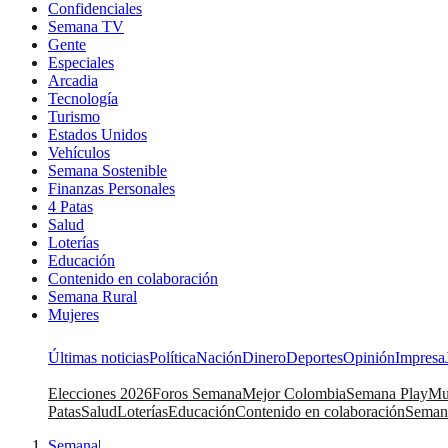
Confidenciales
Semana TV
Gente
Especiales
Arcadia
Tecnología
Turismo
Estados Unidos
Vehículos
Semana Sostenible
Finanzas Personales
4 Patas
Salud
Loterías
Educación
Contenido en colaboración
Semana Rural
Mujeres
Últimas noticias
Política
Nación
Dinero
Deportes
Opinión
Impresa
Elecciones 2026
Foros Semana
Mejor Colombia
Semana Play
Mu
Patas
Salud
Loterías
Educación
Contenido en colaboración
Seman
Semana
|