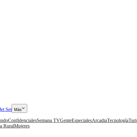
Jet Set
Más
ndo
Confidenciales
Semana TV
Gente
Especiales
Arcadia
Tecnología
Tur
a Rural
Mujeres