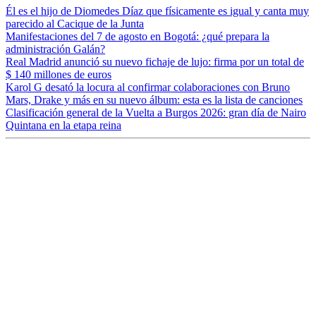
Él es el hijo de Diomedes Díaz que físicamente es igual y canta muy
parecido al Cacique de la Junta
Manifestaciones del 7 de agosto en Bogotá: ¿qué prepara la
administración Galán?
Real Madrid anunció su nuevo fichaje de lujo: firma por un total de
$ 140 millones de euros
Karol G desató la locura al confirmar colaboraciones con Bruno
Mars, Drake y más en su nuevo álbum: esta es la lista de canciones
Clasificación general de la Vuelta a Burgos 2026: gran día de Nairo
Quintana en la etapa reina