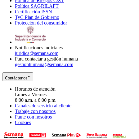
Política de Riesgos C/ST
window
in
Opens
new
Política SAGRILAFT
Opens
new
in
window
Certificación ISSN
Opens
in
window
new
TyC Plan de Gobierno
in
new
Opens
window
Protección del consumidor
new
window
in
Opens
window
new
in
window
new
window
Notificaciones judiciales
juridica@semana.com
Para contactar a gestión humana
gestionhumana@semana.com
Contáctenos
Horarios de atención
Lunes a Viernes
8:00 a.m. a 6:00 p.m.
Canales de servicio al cliente
Trabaje con nosotros
Paute con nosotros
Cookies