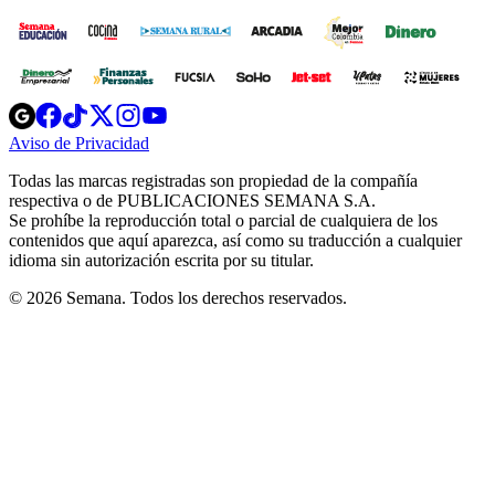
Opens
Opens
Opens
Opens
Opens
in
in
in
in
in
Aviso de Privacidad
Opens
new
new
new
new
new
in
window
window
window
window
window
Todas las marcas registradas son propiedad de la compañía
new
respectiva o de PUBLICACIONES SEMANA S.A.
window
Se prohíbe la reproducción total o parcial de cualquiera de los
contenidos que aquí aparezca, así como su traducción a cualquier
idioma sin autorización escrita por su titular.
© 2026 Semana. Todos los derechos reservados.