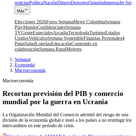
noticias
Política
Nación
Dinero
Deportes
Opinión
Impresa
Jet Set
Más
Elecciones 2026
Foros Semana
Mejor Colombia
Semana
Play
Mundo
Confidenciales
Semana
TV
Gente
Especiales
Arcadia
Tecnología
Turismo
Estados
Unidos
Vehículos
Semana Sostenible
Finanzas Personales
4
Patas
Salud
Loterías
Educación
Contenido en
colaboración
Semana Rural
Mujeres
Semana
|
Economía
|
Macroeconomía
Macroeconomía
Recortan previsión del PIB y comercio
mundial por la guerra en Ucrania
La Organización Mundial del Comercio advirtió del riesgo de una
división de la economía global e instó a los países a no restringir los
intercambios en este periodo de crisis.