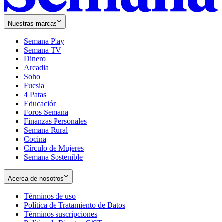
Nuestras marcas
Semana Play
Semana TV
Dinero
Arcadia
Soho
Opens
Fucsia
in
Opens
4 Patas
new
in
Educación
window
new
Foros Semana
window
Finanzas Personales
Semana Rural
Cocina
Círculo de Mujeres
Semana Sostenible
Acerca de nosotros
Términos de uso
Opens
Política de Tratamiento de Datos
in
Opens
Términos suscripciones
new
Opens
in