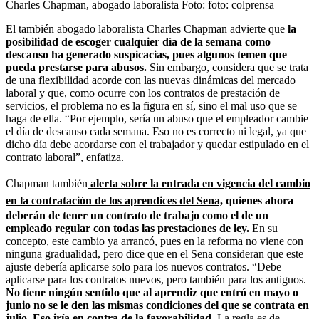
Charles Chapman, abogado laboralista
Foto:
foto: colprensa
El también abogado laboralista Charles Chapman advierte que
la
posibilidad de escoger cualquier día de la semana como
descanso ha generado suspicacias, pues algunos temen que
pueda prestarse para abusos.
Sin embargo, considera que se trata
de una flexibilidad acorde con las nuevas dinámicas del mercado
laboral y que, como ocurre con los contratos de prestación de
servicios, el problema no es la figura en sí, sino el mal uso que se
haga de ella. “Por ejemplo, sería un abuso que el empleador cambie
el día de descanso cada semana. Eso no es correcto ni legal, ya que
dicho día debe acordarse con el trabajador y quedar estipulado en el
contrato laboral”, enfatiza.
Chapman también
alerta sobre la entrada en vigencia del cambio
en la contratación de los aprendices del Sena,
quienes ahora
deberán de tener un contrato de trabajo como el de un
empleado regular con todas las prestaciones de ley.
En su
concepto, este cambio ya arrancó, pues en la reforma no viene con
ninguna gradualidad, pero dice que en el Sena consideran que este
ajuste debería aplicarse solo para los nuevos contratos. “Debe
aplicarse para los contratos nuevos, pero también para los antiguos.
No tiene ningún sentido que al aprendiz que entró en mayo o
junio no se le den las mismas condiciones del que se contrata en
julio. Eso iría en contra de la favorabilidad.
La regla es de