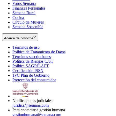
Foros Semana
window
Finanzas Personales
Semana Rural
Cocina
Círculo de Mujeres
Semana Sostenible
Acerca de nosotros
Términos de uso
Opens
Política de Tratamiento de Datos
in
Opens
Términos suscripciones
new
Opens
in
Política de Riesgos C/ST
window
in
Opens
new
Política SAGRILAFT
Opens
new
in
window
Certificación ISSN
Opens
in
window
new
TyC Plan de Gobierno
in
new
Opens
window
Protección del consumidor
new
window
in
Opens
window
new
in
window
new
window
Notificaciones judiciales
juridica@semana.com
Para contactar a gestión humana
gestionhumana@semana.com