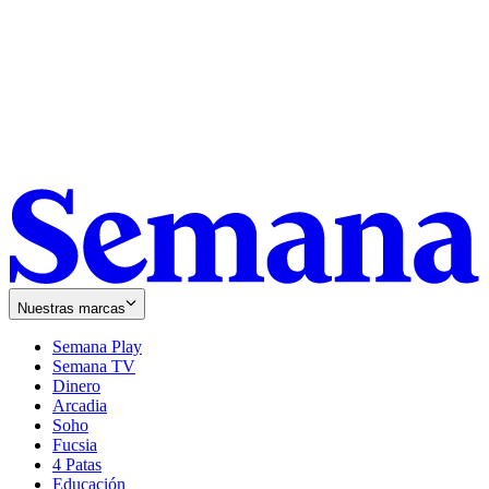
Nuestras marcas
Semana Play
Semana TV
Dinero
Arcadia
Soho
Opens
Fucsia
in
Opens
4 Patas
new
in
Educación
window
new