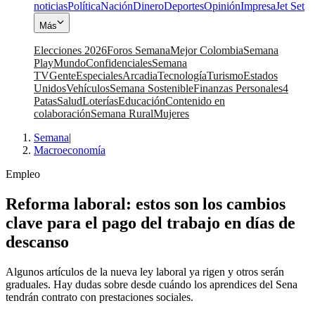
noticias
Política
Nación
Dinero
Deportes
Opinión
Impresa
Jet Set
Más
Elecciones 2026
Foros Semana
Mejor Colombia
Semana
Play
Mundo
Confidenciales
Semana
TV
Gente
Especiales
Arcadia
Tecnología
Turismo
Estados
Unidos
Vehículos
Semana Sostenible
Finanzas Personales
4
Patas
Salud
Loterías
Educación
Contenido en
colaboración
Semana Rural
Mujeres
Semana
|
Macroeconomía
Empleo
Reforma laboral: estos son los cambios
clave para el pago del trabajo en días de
descanso
Algunos artículos de la nueva ley laboral ya rigen y otros serán
graduales. Hay dudas sobre desde cuándo los aprendices del Sena
tendrán contrato con prestaciones sociales.