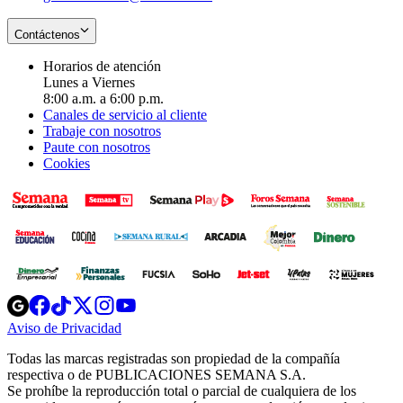
Contáctenos
Horarios de atención
Lunes a Viernes
8:00 a.m. a 6:00 p.m.
Canales de servicio al cliente
Trabaje con nosotros
Paute con nosotros
Cookies
Opens
Opens
Opens
Opens
Opens
in
in
in
in
in
Aviso de Privacidad
Opens
new
new
new
new
new
in
window
window
window
window
window
Todas las marcas registradas son propiedad de la compañía
new
respectiva o de PUBLICACIONES SEMANA S.A.
window
Se prohíbe la reproducción total o parcial de cualquiera de los