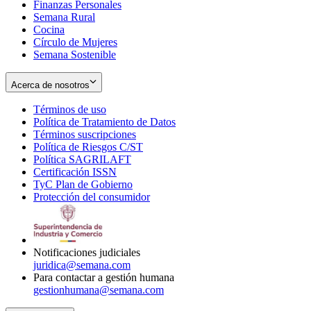
Finanzas Personales
Semana Rural
Cocina
Círculo de Mujeres
Semana Sostenible
Acerca de nosotros
Términos de uso
Opens
Política de Tratamiento de Datos
in
Opens
Términos suscripciones
new
Opens
in
Política de Riesgos C/ST
window
in
Opens
new
Política SAGRILAFT
Opens
new
in
window
Certificación ISSN
Opens
in
window
new
TyC Plan de Gobierno
in
new
Opens
window
Protección del consumidor
new
window
in
Opens
window
new
in
window
new
window
Notificaciones judiciales
juridica@semana.com
Para contactar a gestión humana
gestionhumana@semana.com