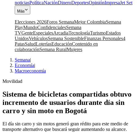
noticias
Política
Nación
Dinero
Deportes
Opinión
Impresa
Jet Set
Más
Elecciones 2026
Foros Semana
Mejor Colombia
Semana
Play
Mundo
Confidenciales
Semana
TV
Gente
Especiales
Arcadia
Tecnología
Turismo
Estados
Unidos
Vehículos
Semana Sostenible
Finanzas Personales
4
Patas
Salud
Loterías
Educación
Contenido en
colaboración
Semana Rural
Mujeres
Semana
|
Economía
|
Macroeconomía
Movilidad
Sistema de bicicletas compartidas obtuvo
incremento de usuarios durante día sin
carro y sin moto en Bogotá
El día sin carro y sin motos generó gran rédito para este medio de
transporte alternativo que buscará seguir aumentando su alcance.