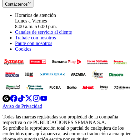
Contáctenos
Horarios de atención
Lunes a Viernes
8:00 a.m. a 6:00 p.m.
Canales de servicio al cliente
Trabaje con nosotros
Paute con nosotros
Cookies
Opens
Opens
Opens
Opens
Opens
in
in
in
in
in
Aviso de Privacidad
Opens
new
new
new
new
new
in
window
window
window
window
window
Todas las marcas registradas son propiedad de la compañía
new
respectiva o de PUBLICACIONES SEMANA S.A.
window
Se prohíbe la reproducción total o parcial de cualquiera de los
contenidos que aquí aparezca, así como su traducción a cualquier
idioma sin autorización escrita por su titular.