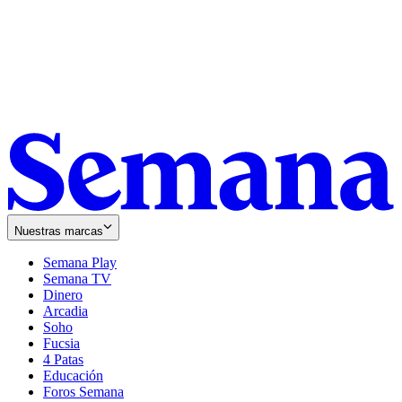
Nuestras marcas
Semana Play
Semana TV
Dinero
Arcadia
Soho
Opens
Fucsia
in
Opens
4 Patas
new
in
Educación
window
new
Foros Semana
window