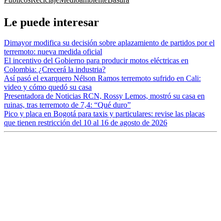
Le puede interesar
Dimayor modifica su decisión sobre aplazamiento de partidos por el
terremoto: nueva medida oficial
El incentivo del Gobierno para producir motos eléctricas en
Colombia: ¿Crecerá la industria?
Así pasó el exarquero Nélson Ramos terremoto sufrido en Cali:
video y cómo quedó su casa
Presentadora de Noticias RCN, Rossy Lemos, mostró su casa en
ruinas, tras terremoto de 7,4: “Qué duro”
Pico y placa en Bogotá para taxis y particulares: revise las placas
que tienen restricción del 10 al 16 de agosto de 2026