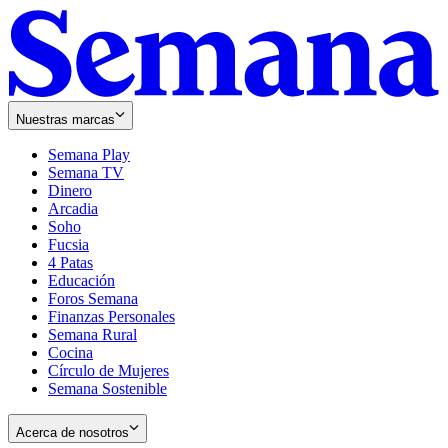
Nuestras marcas
Semana Play
Semana TV
Dinero
Arcadia
Soho
Opens
Fucsia
in
Opens
4 Patas
new
in
Educación
window
new
Foros Semana
window
Finanzas Personales
Semana Rural
Cocina
Círculo de Mujeres
Semana Sostenible
Acerca de nosotros