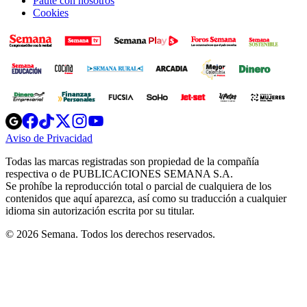
Paute con nosotros
Cookies
Opens
Opens
Opens
Opens
Opens
in
in
in
in
in
Aviso de Privacidad
Opens
new
new
new
new
new
in
window
window
window
window
window
Todas las marcas registradas son propiedad de la compañía
new
respectiva o de PUBLICACIONES SEMANA S.A.
window
Se prohíbe la reproducción total o parcial de cualquiera de los
contenidos que aquí aparezca, así como su traducción a cualquier
idioma sin autorización escrita por su titular.
© 2026 Semana. Todos los derechos reservados.