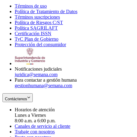
Términos de uso
Opens
Política de Tratamiento de Datos
in
Opens
Términos suscripciones
new
Opens
in
Política de Riesgos C/ST
window
in
Opens
new
Política SAGRILAFT
Opens
new
in
window
Certificación ISSN
Opens
in
window
new
TyC Plan de Gobierno
in
new
Opens
window
Protección del consumidor
new
window
in
Opens
window
new
in
window
new
window
Notificaciones judiciales
juridica@semana.com
Para contactar a gestión humana
gestionhumana@semana.com
Contáctenos
Horarios de atención
Lunes a Viernes
8:00 a.m. a 6:00 p.m.
Canales de servicio al cliente
Trabaje con nosotros