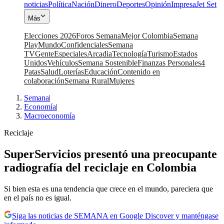
noticias
Política
Nación
Dinero
Deportes
Opinión
Impresa
Jet Set
Más
Elecciones 2026
Foros Semana
Mejor Colombia
Semana
Play
Mundo
Confidenciales
Semana
TV
Gente
Especiales
Arcadia
Tecnología
Turismo
Estados
Unidos
Vehículos
Semana Sostenible
Finanzas Personales
4
Patas
Salud
Loterías
Educación
Contenido en
colaboración
Semana Rural
Mujeres
Semana
|
Economía
|
Macroeconomía
Reciclaje
SuperServicios presentó una preocupante
radiografía del reciclaje en Colombia
Si bien esta es una tendencia que crece en el mundo, pareciera que
en el país no es igual.
Siga las noticias de SEMANA en Google Discover y manténgase