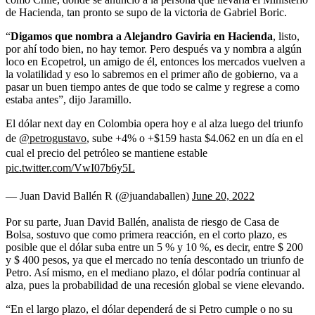
de Hacienda, tan pronto se supo de la victoria de Gabriel Boric.
“
Digamos que nombra a Alejandro Gaviria en Hacienda
, listo,
por ahí todo bien, no hay temor. Pero después va y nombra a algún
loco en Ecopetrol, un amigo de él, entonces los mercados vuelven a
la volatilidad y eso lo sabremos en el primer año de gobierno, va a
pasar un buen tiempo antes de que todo se calme y regrese a como
estaba antes”, dijo Jaramillo.
El dólar next day en Colombia opera hoy e al alza luego del triunfo
de
@petrogustavo
, sube +4% o +$159 hasta $4.062 en un día en el
cual el precio del petróleo se mantiene estable
pic.twitter.com/VwI07b6y5L
— Juan David Ballén R (@juandaballen)
June 20, 2022
Por su parte, Juan David Ballén, analista de riesgo de Casa de
Bolsa, sostuvo que como primera reacción, en el corto plazo, es
posible que el dólar suba entre un 5 % y 10 %, es decir, entre $ 200
y $ 400 pesos, ya que el mercado no tenía descontado un triunfo de
Petro. Así mismo, en el mediano plazo, el dólar podría continuar al
alza, pues la probabilidad de una recesión global se viene elevando.
“En el largo plazo, el dólar dependerá de si Petro cumple o no su