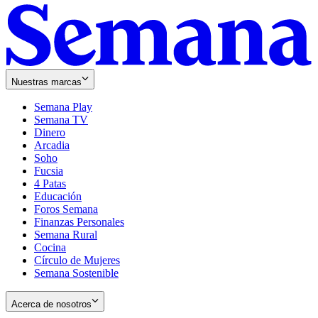
Nuestras marcas
Semana Play
Semana TV
Dinero
Arcadia
Soho
Opens
Fucsia
in
Opens
4 Patas
new
in
Educación
window
new
Foros Semana
window
Finanzas Personales
Semana Rural
Cocina
Círculo de Mujeres
Semana Sostenible
Acerca de nosotros