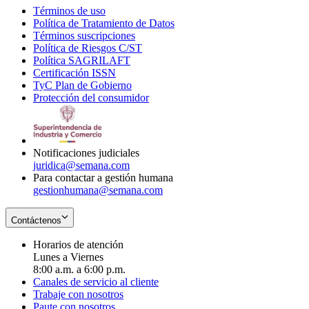
Términos de uso
Opens
Política de Tratamiento de Datos
in
Opens
Términos suscripciones
new
Opens
in
Política de Riesgos C/ST
window
in
Opens
new
Política SAGRILAFT
Opens
new
in
window
Certificación ISSN
Opens
in
window
new
TyC Plan de Gobierno
in
new
Opens
window
Protección del consumidor
new
window
in
Opens
window
new
in
window
new
window
Notificaciones judiciales
juridica@semana.com
Para contactar a gestión humana
gestionhumana@semana.com
Contáctenos
Horarios de atención
Lunes a Viernes
8:00 a.m. a 6:00 p.m.
Canales de servicio al cliente
Trabaje con nosotros
Paute con nosotros