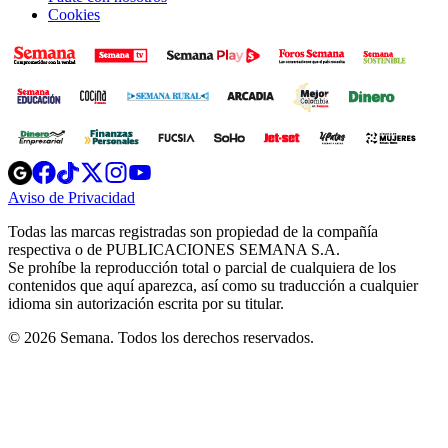
Cookies
Opens
Opens
Opens
Opens
Opens
in
in
in
in
in
Aviso de Privacidad
Opens
new
new
new
new
new
in
window
window
window
window
window
Todas las marcas registradas son propiedad de la compañía
new
respectiva o de PUBLICACIONES SEMANA S.A.
window
Se prohíbe la reproducción total o parcial de cualquiera de los
contenidos que aquí aparezca, así como su traducción a cualquier
idioma sin autorización escrita por su titular.
© 2026 Semana. Todos los derechos reservados.