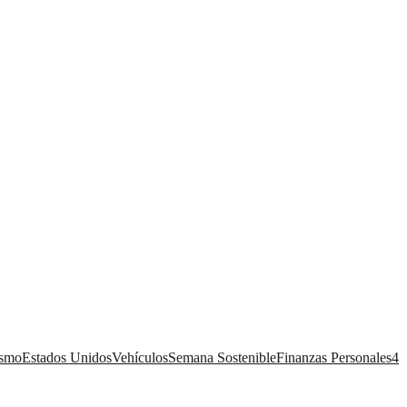
ismo
Estados Unidos
Vehículos
Semana Sostenible
Finanzas Personales
4