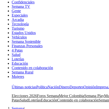
Confidenciales
Semana TV
Gente
Especiales
Arcadia
Tecnología
Turismo
Estados Unidos
Vehículos
Semana Sostenible
Finanzas Personales
4 Patas
Salud
Loterías
Educación
Contenido en colaboración
Semana Rural
Mujeres
Últimas noticias
Política
Nación
Dinero
Deportes
Opinión
Impresa
Elecciones 2026
Foros Semana
Mejor Colombia
Semana Play
Mu
Patas
Salud
Loterías
Educación
Contenido en colaboración
Seman
Semana
|