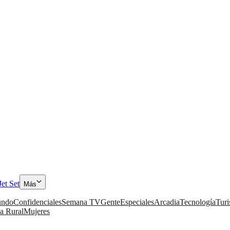
Jet Set
Más
ndo
Confidenciales
Semana TV
Gente
Especiales
Arcadia
Tecnología
Tur
a Rural
Mujeres