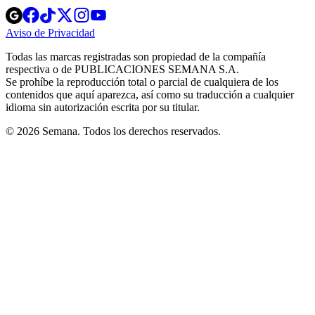
Opens
Opens
Opens
Opens
Opens
in
in
in
in
in
Aviso de Privacidad
Opens
new
new
new
new
new
in
window
window
window
window
window
Todas las marcas registradas son propiedad de la compañía
new
respectiva o de PUBLICACIONES SEMANA S.A.
window
Se prohíbe la reproducción total o parcial de cualquiera de los
contenidos que aquí aparezca, así como su traducción a cualquier
idioma sin autorización escrita por su titular.
© 2026 Semana. Todos los derechos reservados.