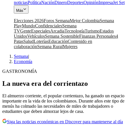
noticias
Política
Nación
Dinero
Deportes
Opinión
Impresa
Jet Set
Más
Elecciones 2026
Foros Semana
Mejor Colombia
Semana
Play
Mundo
Confidenciales
Semana
TV
Gente
Especiales
Arcadia
Tecnología
Turismo
Estados
Unidos
Vehículos
Semana Sostenible
Finanzas Personales
4
Patas
Salud
Loterías
Educación
Contenido en
colaboración
Semana Rural
Mujeres
Semana
|
Economía
GASTRONOMÍA
La nueva era del corrientazo
El almuerzo corriente, el popular corrientazo, ha ganado un espacio
importante en la vida de los colombianos. Durante años este tipo de
menús ha colmado las necesidades de miles de trabajadores o
estudiantes que deben almorzar lejos de casa.
Siga las noticias económicas en Discover para mantenerse al día