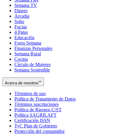
Semana TV
Dinero
Arcadia
Soho
Opens
Fucsia
in
Opens
4 Patas
new
in
Educación
window
new
Foros Semana
window
Finanzas Personales
Semana Rural
Cocina
Círculo de Mujeres
Semana Sostenible
Acerca de nosotros
Términos de uso
Opens
Política de Tratamiento de Datos
in
Opens
Términos suscripciones
new
Opens
in
Política de Riesgos C/ST
window
in
Opens
new
Política SAGRILAFT
Opens
new
in
window
Certificación ISSN
Opens
in
window
new
TyC Plan de Gobierno
in
new
Opens
window
Protección del consumidor
new
window
in
Opens