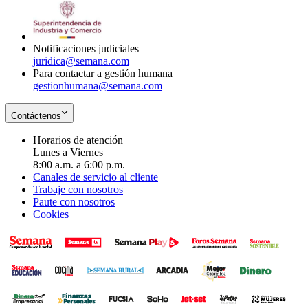
window
new
in
window
new
window
Notificaciones judiciales
juridica@semana.com
Para contactar a gestión humana
gestionhumana@semana.com
Contáctenos
Horarios de atención
Lunes a Viernes
8:00 a.m. a 6:00 p.m.
Canales de servicio al cliente
Trabaje con nosotros
Paute con nosotros
Cookies