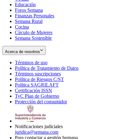
Educación
window
new
Foros Semana
window
Finanzas Personales
Semana Rural
Cocina
Círculo de Mujeres
Semana Sostenible
Acerca de nosotros
Términos de uso
Opens
Política de Tratamiento de Datos
in
Opens
Términos suscripciones
new
Opens
in
Política de Riesgos C/ST
window
in
Opens
new
Política SAGRILAFT
Opens
new
in
window
Certificación ISSN
Opens
in
window
new
TyC Plan de Gobierno
in
new
Opens
window
Protección del consumidor
new
window
in
Opens
window
new
in
window
new
window
Notificaciones judiciales
juridica@semana.com
Para contactar a gestión humana