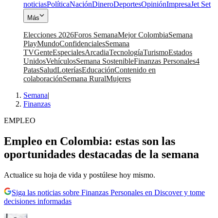
noticias
Política
Nación
Dinero
Deportes
Opinión
Impresa
Jet Set
Más
Elecciones 2026
Foros Semana
Mejor Colombia
Semana
Play
Mundo
Confidenciales
Semana
TV
Gente
Especiales
Arcadia
Tecnología
Turismo
Estados
Unidos
Vehículos
Semana Sostenible
Finanzas Personales
4
Patas
Salud
Loterías
Educación
Contenido en
colaboración
Semana Rural
Mujeres
Semana
|
Finanzas
EMPLEO
Empleo en Colombia: estas son las
oportunidades destacadas de la semana
Actualice su hoja de vida y postúlese hoy mismo.
Siga las noticias sobre Finanzas Personales en Discover y tome
decisiones informadas