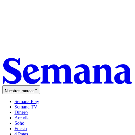
Nuestras marcas
Semana Play
Semana TV
Dinero
Arcadia
Soho
Opens
Fucsia
in
Opens
4 Patas
new
in