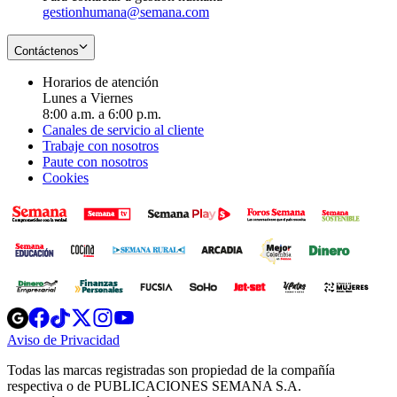
gestionhumana@semana.com
Contáctenos
Horarios de atención
Lunes a Viernes
8:00 a.m. a 6:00 p.m.
Canales de servicio al cliente
Trabaje con nosotros
Paute con nosotros
Cookies
Opens
Opens
Opens
Opens
Opens
in
in
in
in
in
Aviso de Privacidad
Opens
new
new
new
new
new
in
window
window
window
window
window
Todas las marcas registradas son propiedad de la compañía
new
respectiva o de PUBLICACIONES SEMANA S.A.
window