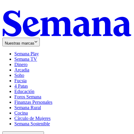
Nuestras marcas
Semana Play
Semana TV
Dinero
Arcadia
Soho
Opens
Fucsia
in
Opens
4 Patas
new
in
Educación
window
new
Foros Semana
window
Finanzas Personales
Semana Rural
Cocina
Círculo de Mujeres
Semana Sostenible