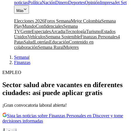
noticias
Política
Nación
Dinero
Deportes
Opinión
Impresa
Jet Set
Más
Elecciones 2026
Foros Semana
Mejor Colombia
Semana
Play
Mundo
Confidenciales
Semana
TV
Gente
Especiales
Arcadia
Tecnología
Turismo
Estados
Unidos
Vehículos
Semana Sostenible
Finanzas Personales
4
Patas
Salud
Loterías
Educación
Contenido en
colaboración
Semana Rural
Mujeres
Semana
|
Finanzas
EMPLEO
Sector salud abre vacantes en diferentes
ciudades: así puede aplicar gratis
¡Gran convocatoria laboral abierta!
Siga las noticias sobre Finanzas Personales en Discover y tome
decisiones informadas