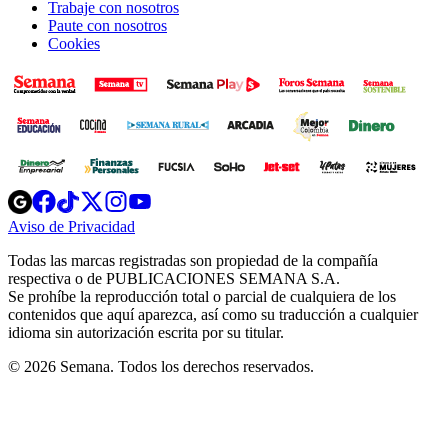
Trabaje con nosotros
Paute con nosotros
Cookies
Opens
Opens
Opens
Opens
Opens
in
in
in
in
in
Aviso de Privacidad
Opens
new
new
new
new
new
in
window
window
window
window
window
Todas las marcas registradas son propiedad de la compañía
new
respectiva o de PUBLICACIONES SEMANA S.A.
window
Se prohíbe la reproducción total o parcial de cualquiera de los
contenidos que aquí aparezca, así como su traducción a cualquier
idioma sin autorización escrita por su titular.
© 2026 Semana. Todos los derechos reservados.