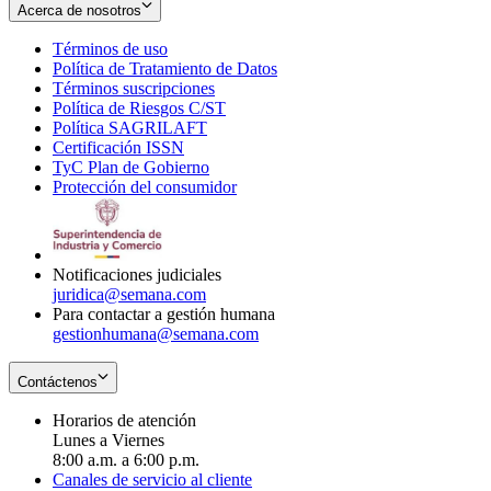
Acerca de nosotros
Términos de uso
Opens
Política de Tratamiento de Datos
in
Opens
Términos suscripciones
new
Opens
in
Política de Riesgos C/ST
window
in
Opens
new
Política SAGRILAFT
Opens
new
in
window
Certificación ISSN
Opens
in
window
new
TyC Plan de Gobierno
in
new
Opens
window
Protección del consumidor
new
window
in
Opens
window
new
in
window
new
window
Notificaciones judiciales
juridica@semana.com
Para contactar a gestión humana
gestionhumana@semana.com
Contáctenos
Horarios de atención
Lunes a Viernes
8:00 a.m. a 6:00 p.m.
Canales de servicio al cliente