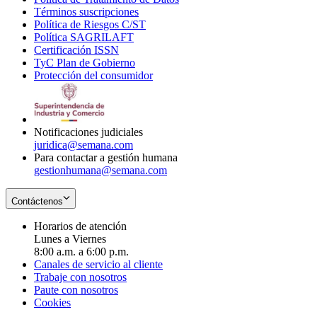
Términos suscripciones
new
Opens
in
Política de Riesgos C/ST
window
in
Opens
new
Política SAGRILAFT
Opens
new
in
window
Certificación ISSN
Opens
in
window
new
TyC Plan de Gobierno
in
new
Opens
window
Protección del consumidor
new
window
in
Opens
window
new
in
window
new
window
Notificaciones judiciales
juridica@semana.com
Para contactar a gestión humana
gestionhumana@semana.com
Contáctenos
Horarios de atención
Lunes a Viernes
8:00 a.m. a 6:00 p.m.
Canales de servicio al cliente
Trabaje con nosotros
Paute con nosotros
Cookies