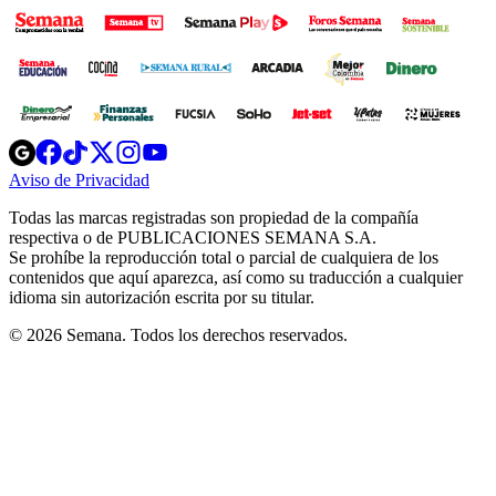
Opens
Opens
Opens
Opens
Opens
in
in
in
in
in
Aviso de Privacidad
Opens
new
new
new
new
new
in
window
window
window
window
window
Todas las marcas registradas son propiedad de la compañía
new
respectiva o de PUBLICACIONES SEMANA S.A.
window
Se prohíbe la reproducción total o parcial de cualquiera de los
contenidos que aquí aparezca, así como su traducción a cualquier
idioma sin autorización escrita por su titular.
© 2026 Semana. Todos los derechos reservados.