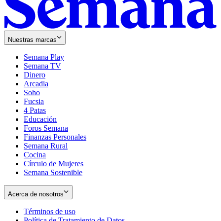
Nuestras marcas
Semana Play
Semana TV
Dinero
Arcadia
Soho
Opens
Fucsia
in
Opens
4 Patas
new
in
Educación
window
new
Foros Semana
window
Finanzas Personales
Semana Rural
Cocina
Círculo de Mujeres
Semana Sostenible
Acerca de nosotros
Términos de uso
Opens
Política de Tratamiento de Datos
in
Opens