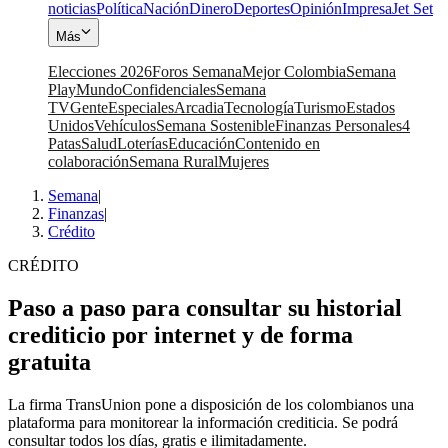
noticias
Política
Nación
Dinero
Deportes
Opinión
Impresa
Jet Set
Más
Elecciones 2026
Foros Semana
Mejor Colombia
Semana
Play
Mundo
Confidenciales
Semana
TV
Gente
Especiales
Arcadia
Tecnología
Turismo
Estados
Unidos
Vehículos
Semana Sostenible
Finanzas Personales
4
Patas
Salud
Loterías
Educación
Contenido en
colaboración
Semana Rural
Mujeres
Semana
|
Finanzas
|
Crédito
CRÉDITO
Paso a paso para consultar su historial
crediticio por internet y de forma
gratuita
La firma TransUnion pone a disposición de los colombianos una
plataforma para monitorear la información crediticia. Se podrá
consultar todos los días, gratis e ilimitadamente.