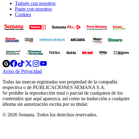
Trabaje con nosotros
Paute con nosotros
Cookies
Opens
Opens
Opens
Opens
Opens
in
in
in
in
in
Aviso de Privacidad
Opens
new
new
new
new
new
in
window
window
window
window
window
Todas las marcas registradas son propiedad de la compañía
new
respectiva o de PUBLICACIONES SEMANA S.A.
window
Se prohíbe la reproducción total o parcial de cualquiera de los
contenidos que aquí aparezca, así como su traducción a cualquier
idioma sin autorización escrita por su titular.
© 2026 Semana. Todos los derechos reservados.