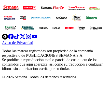
Opens
Opens
Opens
Opens
Opens
in
in
in
in
in
Aviso de Privacidad
Opens
new
new
new
new
new
in
window
window
window
window
window
Todas las marcas registradas son propiedad de la compañía
new
respectiva o de PUBLICACIONES SEMANA S.A.
window
Se prohíbe la reproducción total o parcial de cualquiera de los
contenidos que aquí aparezca, así como su traducción a cualquier
idioma sin autorización escrita por su titular.
© 2026 Semana. Todos los derechos reservados.