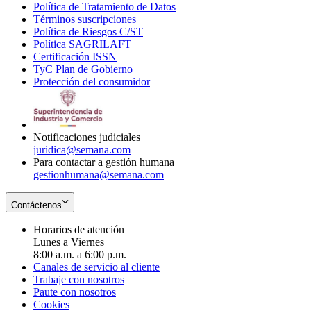
Política de Tratamiento de Datos
in
Opens
Términos suscripciones
new
Opens
in
Política de Riesgos C/ST
window
in
Opens
new
Política SAGRILAFT
Opens
new
in
window
Certificación ISSN
Opens
in
window
new
TyC Plan de Gobierno
in
new
Opens
window
Protección del consumidor
new
window
in
Opens
window
new
in
window
new
window
Notificaciones judiciales
juridica@semana.com
Para contactar a gestión humana
gestionhumana@semana.com
Contáctenos
Horarios de atención
Lunes a Viernes
8:00 a.m. a 6:00 p.m.
Canales de servicio al cliente
Trabaje con nosotros
Paute con nosotros
Cookies