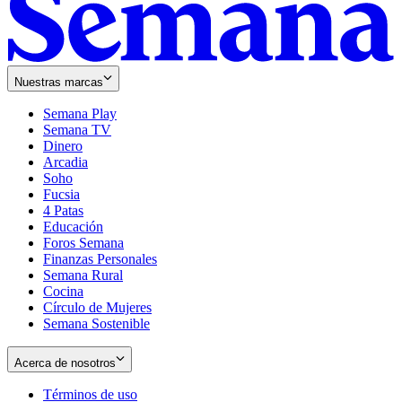
Nuestras marcas
Semana Play
Semana TV
Dinero
Arcadia
Soho
Opens
Fucsia
in
Opens
4 Patas
new
in
Educación
window
new
Foros Semana
window
Finanzas Personales
Semana Rural
Cocina
Círculo de Mujeres
Semana Sostenible
Acerca de nosotros
Términos de uso
Opens