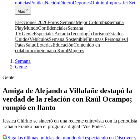
noticias
Política
Nación
Dinero
Deportes
Opinión
Impresa
Jet Set
Más
Elecciones 2026
Foros Semana
Mejor Colombia
Semana
Play
Mundo
Confidenciales
Semana
TV
Gente
Especiales
Arcadia
Tecnología
Turismo
Estados
Unidos
Vehículos
Semana Sostenible
Finanzas Personales
4
Patas
Salud
Loterías
Educación
Contenido en
colaboración
Semana Rural
Mujeres
Semana
|
Gente
Gente
Amiga de Alejandra Villafañe destapó la
verdad de la relación con Raúl Ocampo;
rompió en llanto
Jessica Chirino se sinceró en una reciente entrevista con la periodista
Tatiana Franko para el programa digital ‘Vos Podés’.
Siga las últimas noticias del mundo del espectáculo en Discover y