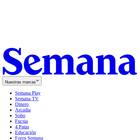
Nuestras marcas
Semana Play
Semana TV
Dinero
Arcadia
Soho
Opens
Fucsia
in
Opens
4 Patas
new
in
Educación
window
new
Foros Semana
window