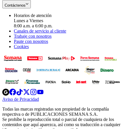
Contáctenos
Horarios de atención
Lunes a Viernes
8:00 a.m. a 6:00 p.m.
Canales de servicio al cliente
Trabaje con nosotros
Paute con nosotros
Cookies
Opens
Opens
Opens
Opens
Opens
in
in
in
in
in
Aviso de Privacidad
Opens
new
new
new
new
new
in
window
window
window
window
window
Todas las marcas registradas son propiedad de la compañía
new
respectiva o de PUBLICACIONES SEMANA S.A.
window
Se prohíbe la reproducción total o parcial de cualquiera de los
contenidos que aquí aparezca, así como su traducción a cualquier