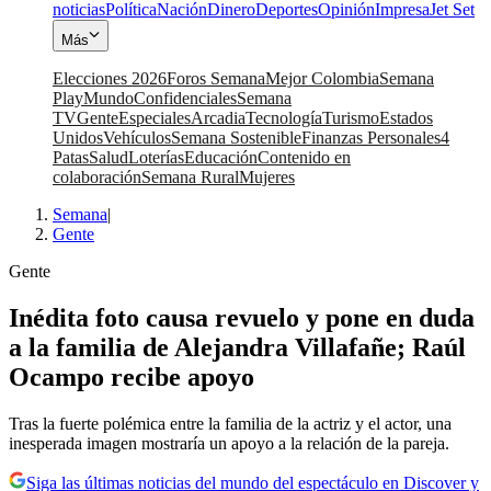
noticias
Política
Nación
Dinero
Deportes
Opinión
Impresa
Jet Set
Más
Elecciones 2026
Foros Semana
Mejor Colombia
Semana
Play
Mundo
Confidenciales
Semana
TV
Gente
Especiales
Arcadia
Tecnología
Turismo
Estados
Unidos
Vehículos
Semana Sostenible
Finanzas Personales
4
Patas
Salud
Loterías
Educación
Contenido en
colaboración
Semana Rural
Mujeres
Semana
|
Gente
Gente
Inédita foto causa revuelo y pone en duda
a la familia de Alejandra Villafañe; Raúl
Ocampo recibe apoyo
Tras la fuerte polémica entre la familia de la actriz y el actor, una
inesperada imagen mostraría un apoyo a la relación de la pareja.
Siga las últimas noticias del mundo del espectáculo en Discover y