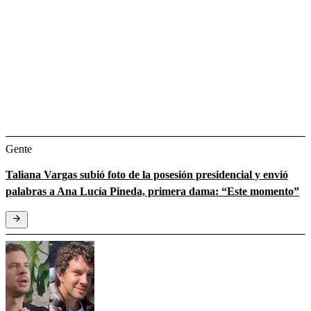
Gente
Taliana Vargas subió foto de la posesión presidencial y envió
palabras a Ana Lucía Pineda, primera dama: “Este momento”