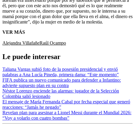
además era innecesario porque por ley sabemos que le pertenecía a
él,
pero que con este acto nos demostró qué es lo que realmente
mueve a su corazón, dinero que, por supuesto, no le interesa a su
mamá porque con el gran dolor que ella lleva en el alma, el dinero es
insignificante”, dijo la mujer en medio de la molestia.
VER MÁS
Alejandra Villafañe
Raúl Ocampo
Le puede interesar
Taliana Vargas subió foto de la posesión presidencial y envió
palabras a Ana Lucía Pineda, primera dama: “Este momento”
FIFA publica un nuevo comunicado para defender a Infantino:
advierte supuesto plan en su contra
Néstor Lorenzo enciende las alarmas: jugador de la Selección
Colombia salió lesionado
El mensaje de María Fernanda Cabal por fecha especial que generó
reacciones: “Jamás he negado”
Revelan plan para asesinar a Lionel Messi durante el Mundial 2026:
“Voy a volarlo con cuatro bombas”