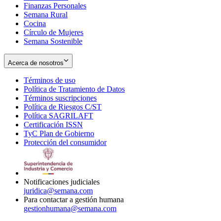
Finanzas Personales
Semana Rural
Cocina
Círculo de Mujeres
Semana Sostenible
Acerca de nosotros
Términos de uso
Opens
Política de Tratamiento de Datos
in
Opens
Términos suscripciones
new
Opens
in
Política de Riesgos C/ST
window
in
Opens
new
Política SAGRILAFT
Opens
new
in
window
Certificación ISSN
Opens
in
window
new
TyC Plan de Gobierno
in
new
Opens
window
Protección del consumidor
new
window
in
Opens
window
new
in
window
new
window
Notificaciones judiciales
juridica@semana.com
Para contactar a gestión humana
gestionhumana@semana.com