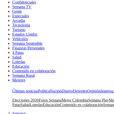
Confidenciales
Semana TV
Gente
Especiales
Arcadia
Tecnología
Turismo
Estados Unidos
Vehículos
Semana Sostenible
Finanzas Personales
4 Patas
Salud
Loterías
Educación
Contenido en colaboración
Semana Rural
Mujeres
Últimas noticias
Política
Nación
Dinero
Deportes
Opinión
Impresa
Elecciones 2026
Foros Semana
Mejor Colombia
Semana Play
Mu
Patas
Salud
Loterías
Educación
Contenido en colaboración
Seman
Semana
|