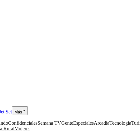
Jet Set
Más
ndo
Confidenciales
Semana TV
Gente
Especiales
Arcadia
Tecnología
Tur
a Rural
Mujeres