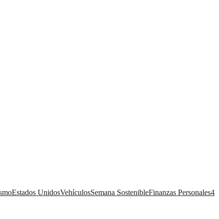
ismo
Estados Unidos
Vehículos
Semana Sostenible
Finanzas Personales
4