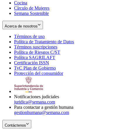
Cocina
Círculo de Mujeres
Semana Sostenible
Acerca de nosotros
Términos de uso
Opens
Política de Tratamiento de Datos
in
Opens
Términos suscripciones
new
Opens
in
Política de Riesgos C/ST
window
in
Opens
new
Política SAGRILAFT
Opens
new
in
window
Certificación ISSN
Opens
in
window
new
TyC Plan de Gobierno
in
new
Opens
window
Protección del consumidor
new
window
in
Opens
window
new
in
window
new
window
Notificaciones judiciales
juridica@semana.com
Para contactar a gestión humana
gestionhumana@semana.com
Contáctenos