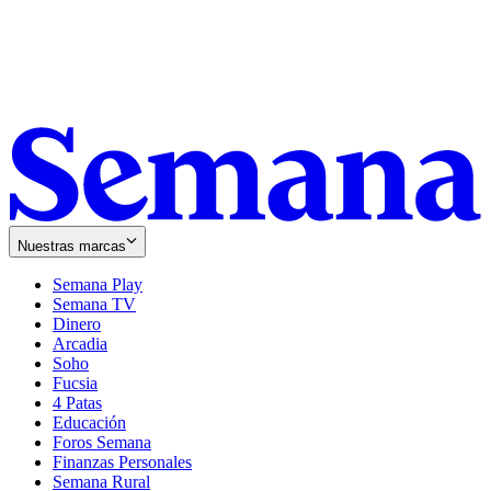
Nuestras marcas
Semana Play
Semana TV
Dinero
Arcadia
Soho
Opens
Fucsia
in
Opens
4 Patas
new
in
Educación
window
new
Foros Semana
window
Finanzas Personales
Semana Rural