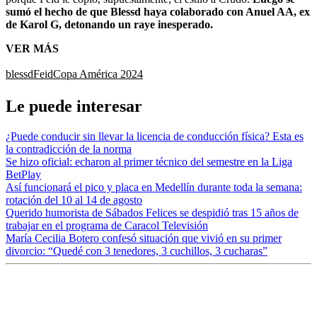
sumó el hecho de que Blessd haya colaborado con Anuel AA, ex
de Karol G, detonando un raye inesperado.
VER MÁS
blessd
Feid
Copa América 2024
Le puede interesar
¿Puede conducir sin llevar la licencia de conducción física? Esta es
la contradicción de la norma
Se hizo oficial: echaron al primer técnico del semestre en la Liga
BetPlay
Así funcionará el pico y placa en Medellín durante toda la semana:
rotación del 10 al 14 de agosto
Querido humorista de Sábados Felices se despidió tras 15 años de
trabajar en el programa de Caracol Televisión
María Cecilia Botero confesó situación que vivió en su primer
divorcio: “Quedé con 3 tenedores, 3 cuchillos, 3 cucharas”