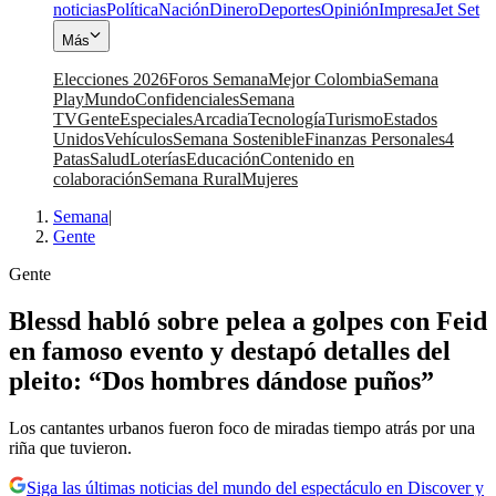
noticias
Política
Nación
Dinero
Deportes
Opinión
Impresa
Jet Set
Más
Elecciones 2026
Foros Semana
Mejor Colombia
Semana
Play
Mundo
Confidenciales
Semana
TV
Gente
Especiales
Arcadia
Tecnología
Turismo
Estados
Unidos
Vehículos
Semana Sostenible
Finanzas Personales
4
Patas
Salud
Loterías
Educación
Contenido en
colaboración
Semana Rural
Mujeres
Semana
|
Gente
Gente
Blessd habló sobre pelea a golpes con Feid
en famoso evento y destapó detalles del
pleito: “Dos hombres dándose puños”
Los cantantes urbanos fueron foco de miradas tiempo atrás por una
riña que tuvieron.
Siga las últimas noticias del mundo del espectáculo en Discover y