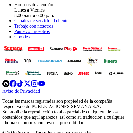
Horarios de atención
Lunes a Viernes
8:00 a.m. a 6:00 p.m.
Canales de servicio al cliente
Trabaje con nosotros
Paute con nosotros
Cookies
Opens
Opens
Opens
Opens
Opens
in
in
in
in
in
Aviso de Privacidad
Opens
new
new
new
new
new
in
window
window
window
window
window
Todas las marcas registradas son propiedad de la compañía
new
respectiva o de PUBLICACIONES SEMANA S.A.
window
Se prohíbe la reproducción total o parcial de cualquiera de los
contenidos que aquí aparezca, así como su traducción a cualquier
idioma sin autorización escrita por su titular.
© 2026 Semana. Todos los derechos reservados.