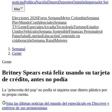
noticias
Política
Nación
Dinero
Deportes
Opinión
Impresa
Jet Set
Más
Elecciones 2026
Foros Semana
Mejor Colombia
Semana
Play
Mundo
Confidenciales
Semana
TV
Gente
Especiales
Arcadia
Tecnología
Turismo
Estados
Unidos
Vehículos
Semana Sostenible
Finanzas Personales
4
Patas
Salud
Loterías
Educación
Contenido en
colaboración
Semana Rural
Mujeres
Semana
|
Gente
Gente
Britney Spears está feliz usando su tarjeta
de crédito, antes no podía
La ‘princesita del pop’ no podía ni siquiera usar dinero plástico por
su propia cuenta.
Siga las últimas noticias del mundo del espectáculo en Discover y
entérese de sus protagonistas