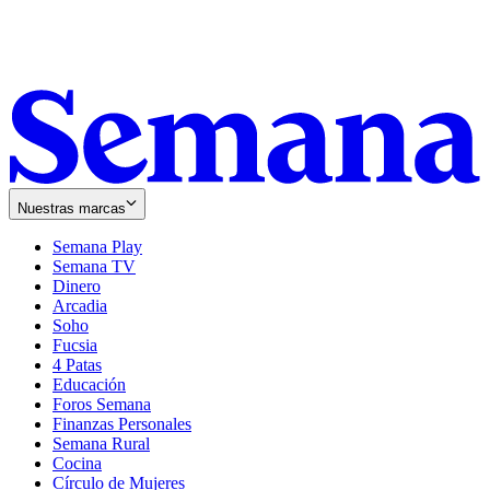
Nuestras marcas
Semana Play
Semana TV
Dinero
Arcadia
Soho
Opens
Fucsia
in
Opens
4 Patas
new
in
Educación
window
new
Foros Semana
window
Finanzas Personales
Semana Rural
Cocina
Círculo de Mujeres