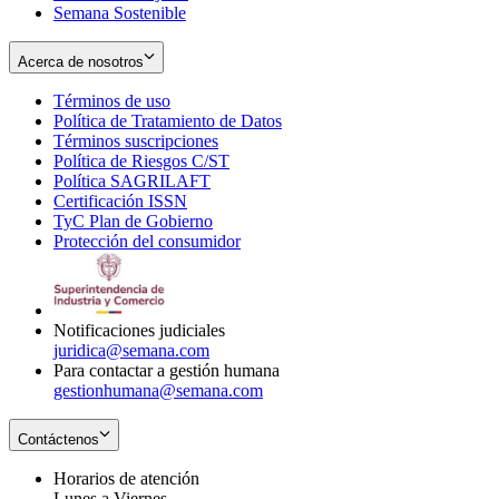
Semana Sostenible
Acerca de nosotros
Términos de uso
Opens
Política de Tratamiento de Datos
in
Opens
Términos suscripciones
new
Opens
in
Política de Riesgos C/ST
window
in
Opens
new
Política SAGRILAFT
Opens
new
in
window
Certificación ISSN
Opens
in
window
new
TyC Plan de Gobierno
in
new
Opens
window
Protección del consumidor
new
window
in
Opens
window
new
in
window
new
window
Notificaciones judiciales
juridica@semana.com
Para contactar a gestión humana
gestionhumana@semana.com
Contáctenos
Horarios de atención
Lunes a Viernes