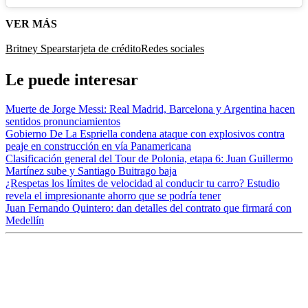
VER MÁS
Britney Spears
tarjeta de crédito
Redes sociales
Le puede interesar
Muerte de Jorge Messi: Real Madrid, Barcelona y Argentina hacen
sentidos pronunciamientos
Gobierno De La Espriella condena ataque con explosivos contra
peaje en construcción en vía Panamericana
Clasificación general del Tour de Polonia, etapa 6: Juan Guillermo
Martínez sube y Santiago Buitrago baja
¿Respetas los límites de velocidad al conducir tu carro? Estudio
revela el impresionante ahorro que se podría tener
Juan Fernando Quintero: dan detalles del contrato que firmará con
Medellín