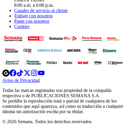
8:00 a.m. a 6:00 p.m.
Canales de servicio al cliente
Trabaje con nosotros
Paute con nosotros
Cookies
Opens
Opens
Opens
Opens
Opens
in
in
in
in
in
Aviso de Privacidad
Opens
new
new
new
new
new
in
window
window
window
window
window
Todas las marcas registradas son propiedad de la compañía
new
respectiva o de PUBLICACIONES SEMANA S.A.
window
Se prohíbe la reproducción total o parcial de cualquiera de los
contenidos que aquí aparezca, así como su traducción a cualquier
idioma sin autorización escrita por su titular.
© 2026 Semana. Todos los derechos reservados.