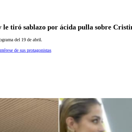
y le tiró sablazo por ácida pulla sobre Cri
ograma del 19 de abril.
ntérese de sus protagonistas