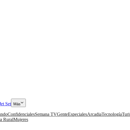
Jet Set
Más
ndo
Confidenciales
Semana TV
Gente
Especiales
Arcadia
Tecnología
Tur
a Rural
Mujeres