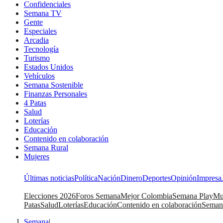
Confidenciales
Semana TV
Gente
Especiales
Arcadia
Tecnología
Turismo
Estados Unidos
Vehículos
Semana Sostenible
Finanzas Personales
4 Patas
Salud
Loterías
Educación
Contenido en colaboración
Semana Rural
Mujeres
Últimas noticias
Política
Nación
Dinero
Deportes
Opinión
Impresa
Elecciones 2026
Foros Semana
Mejor Colombia
Semana Play
Mu
Patas
Salud
Loterías
Educación
Contenido en colaboración
Seman
Semana
|