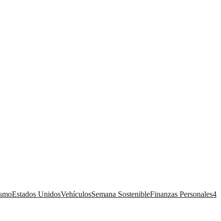
ismo
Estados Unidos
Vehículos
Semana Sostenible
Finanzas Personales
4