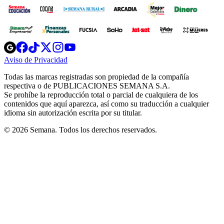
Opens
Opens
Opens
Opens
Opens
in
in
in
in
in
Aviso de Privacidad
Opens
new
new
new
new
new
in
window
window
window
window
window
Todas las marcas registradas son propiedad de la compañía
new
respectiva o de PUBLICACIONES SEMANA S.A.
window
Se prohíbe la reproducción total o parcial de cualquiera de los
contenidos que aquí aparezca, así como su traducción a cualquier
idioma sin autorización escrita por su titular.
© 2026 Semana. Todos los derechos reservados.