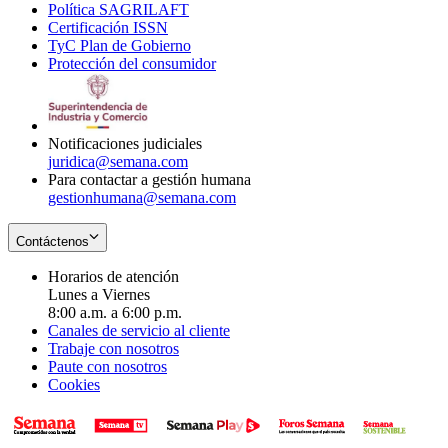
Política SAGRILAFT
Opens
new
in
window
Certificación ISSN
Opens
in
window
new
TyC Plan de Gobierno
in
new
Opens
window
Protección del consumidor
new
window
in
Opens
window
new
in
window
new
window
Notificaciones judiciales
juridica@semana.com
Para contactar a gestión humana
gestionhumana@semana.com
Contáctenos
Horarios de atención
Lunes a Viernes
8:00 a.m. a 6:00 p.m.
Canales de servicio al cliente
Trabaje con nosotros
Paute con nosotros
Cookies