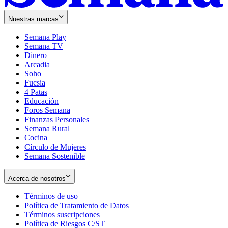
Nuestras marcas
Semana Play
Semana TV
Dinero
Arcadia
Soho
Opens
Fucsia
in
Opens
4 Patas
new
in
Educación
window
new
Foros Semana
window
Finanzas Personales
Semana Rural
Cocina
Círculo de Mujeres
Semana Sostenible
Acerca de nosotros
Términos de uso
Opens
Política de Tratamiento de Datos
in
Opens
Términos suscripciones
new
Opens
in
Política de Riesgos C/ST
window
in
Opens
new