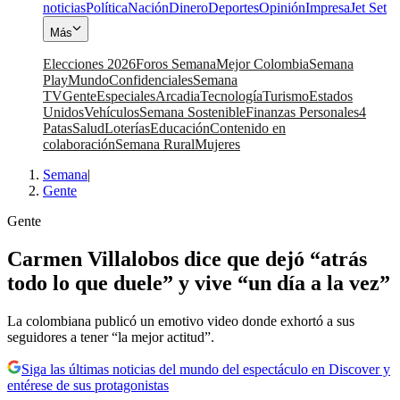
noticias
Política
Nación
Dinero
Deportes
Opinión
Impresa
Jet Set
Más
Elecciones 2026
Foros Semana
Mejor Colombia
Semana
Play
Mundo
Confidenciales
Semana
TV
Gente
Especiales
Arcadia
Tecnología
Turismo
Estados
Unidos
Vehículos
Semana Sostenible
Finanzas Personales
4
Patas
Salud
Loterías
Educación
Contenido en
colaboración
Semana Rural
Mujeres
Semana
|
Gente
Gente
Carmen Villalobos dice que dejó “atrás
todo lo que duele” y vive “un día a la vez”
La colombiana publicó un emotivo video donde exhortó a sus
seguidores a tener “la mejor actitud”.
Siga las últimas noticias del mundo del espectáculo en Discover y
entérese de sus protagonistas