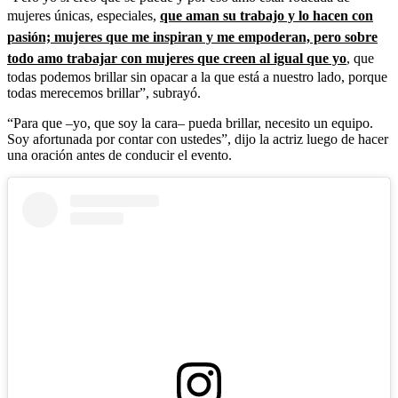
mujeres únicas, especiales,
que aman su trabajo y lo hacen con
pasión; mujeres que me inspiran y me empoderan, pero sobre
todo amo trabajar con mujeres que creen al igual que yo
, que
todas podemos brillar sin opacar a la que está a nuestro lado, porque
todas merecemos brillar”, subrayó.
“Para que –yo, que soy la cara– pueda brillar, necesito un equipo.
Soy afortunada por contar con ustedes”, dijo la actriz luego de hacer
una oración antes de conducir el evento.