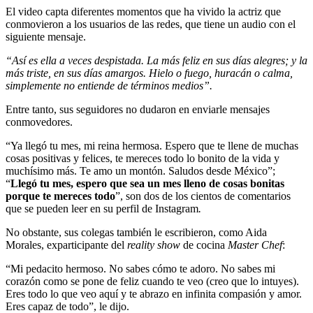
El video capta diferentes momentos que ha vivido la actriz que
conmovieron a los usuarios de las redes, que tiene un audio con el
siguiente mensaje.
“Así es ella a veces despistada. La más feliz en sus días alegres; y la
más triste, en sus días amargos. Hielo o fuego, huracán o calma,
simplemente no entiende de términos medios”.
Entre tanto, sus seguidores no dudaron en enviarle mensajes
conmovedores.
“Ya llegó tu mes, mi reina hermosa. Espero que te llene de muchas
cosas positivas y felices, te mereces todo lo bonito de la vida y
muchísimo más. Te amo un montón. Saludos desde México”;
“
Llegó tu mes, espero que sea un mes lleno de cosas bonitas
porque te mereces todo
”, son dos de los cientos de comentarios
que se pueden leer en su perfil de Instagram
.
No obstante, sus colegas también le escribieron, como Aida
Morales, exparticipante del
reality show
de cocina
Master Chef
:
“Mi pedacito hermoso. No sabes cómo te adoro. No sabes mi
corazón como se pone de feliz cuando te veo (creo que lo intuyes).
Eres todo lo que veo aquí y te abrazo en infinita compasión y amor.
Eres capaz de todo”, le dijo.