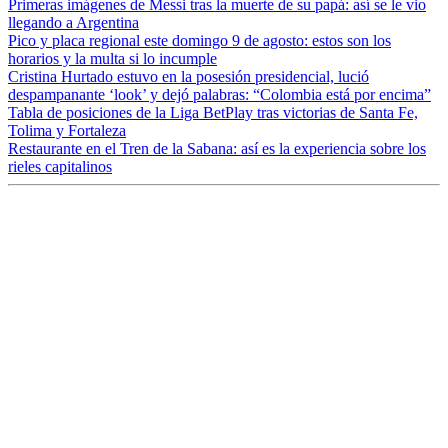
Primeras imágenes de Messi tras la muerte de su papá: así se le vio
llegando a Argentina
Pico y placa regional este domingo 9 de agosto: estos son los
horarios y la multa si lo incumple
Cristina Hurtado estuvo en la posesión presidencial, lució
despampanante ‘look’ y dejó palabras: “Colombia está por encima”
Tabla de posiciones de la Liga BetPlay tras victorias de Santa Fe,
Tolima y Fortaleza
Restaurante en el Tren de la Sabana: así es la experiencia sobre los
rieles capitalinos