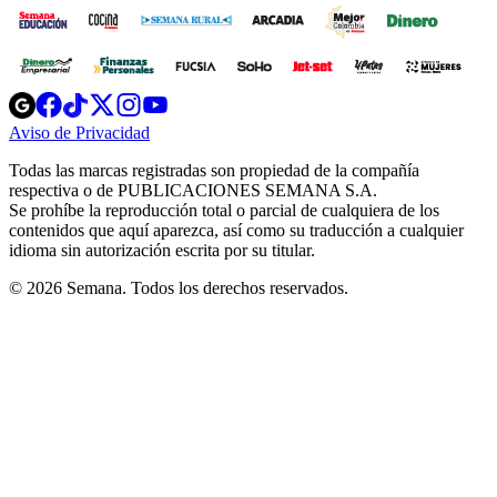
Opens
Opens
Opens
Opens
Opens
in
in
in
in
in
Aviso de Privacidad
Opens
new
new
new
new
new
in
window
window
window
window
window
Todas las marcas registradas son propiedad de la compañía
new
respectiva o de PUBLICACIONES SEMANA S.A.
window
Se prohíbe la reproducción total o parcial de cualquiera de los
contenidos que aquí aparezca, así como su traducción a cualquier
idioma sin autorización escrita por su titular.
© 2026 Semana. Todos los derechos reservados.