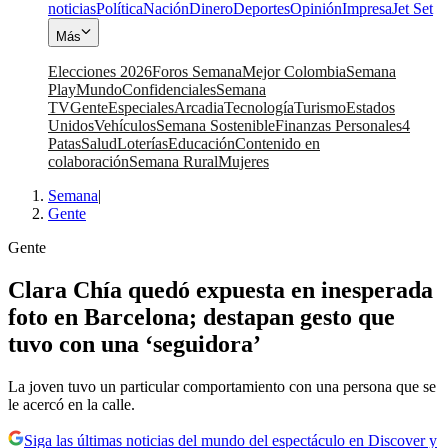
noticias
Política
Nación
Dinero
Deportes
Opinión
Impresa
Jet Set
Más
Elecciones 2026
Foros Semana
Mejor Colombia
Semana
Play
Mundo
Confidenciales
Semana
TV
Gente
Especiales
Arcadia
Tecnología
Turismo
Estados
Unidos
Vehículos
Semana Sostenible
Finanzas Personales
4
Patas
Salud
Loterías
Educación
Contenido en
colaboración
Semana Rural
Mujeres
Semana
|
Gente
Gente
Clara Chía quedó expuesta en inesperada
foto en Barcelona; destapan gesto que
tuvo con una ‘seguidora’
La joven tuvo un particular comportamiento con una persona que se
le acercó en la calle.
Siga las últimas noticias del mundo del espectáculo en Discover y