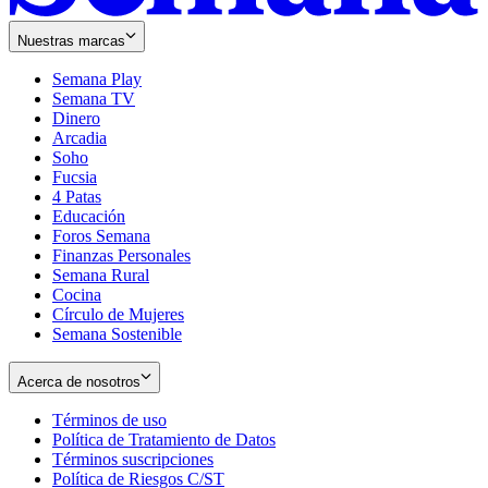
Nuestras marcas
Semana Play
Semana TV
Dinero
Arcadia
Soho
Opens
Fucsia
in
Opens
4 Patas
new
in
Educación
window
new
Foros Semana
window
Finanzas Personales
Semana Rural
Cocina
Círculo de Mujeres
Semana Sostenible
Acerca de nosotros
Términos de uso
Opens
Política de Tratamiento de Datos
in
Opens
Términos suscripciones
new
Opens
in
Política de Riesgos C/ST
window
in
Opens
new