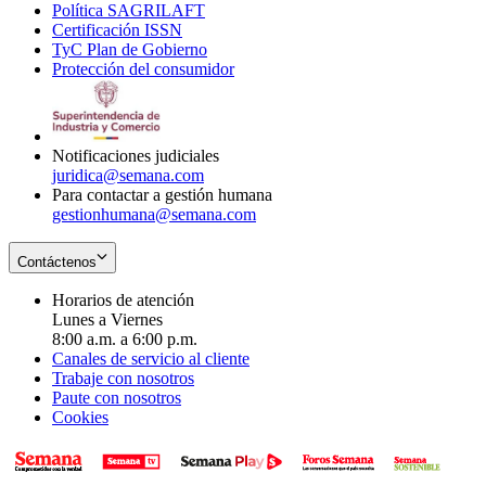
Política SAGRILAFT
Opens
new
in
window
Certificación ISSN
Opens
in
window
new
TyC Plan de Gobierno
in
new
Opens
window
Protección del consumidor
new
window
in
Opens
window
new
in
window
new
window
Notificaciones judiciales
juridica@semana.com
Para contactar a gestión humana
gestionhumana@semana.com
Contáctenos
Horarios de atención
Lunes a Viernes
8:00 a.m. a 6:00 p.m.
Canales de servicio al cliente
Trabaje con nosotros
Paute con nosotros
Cookies