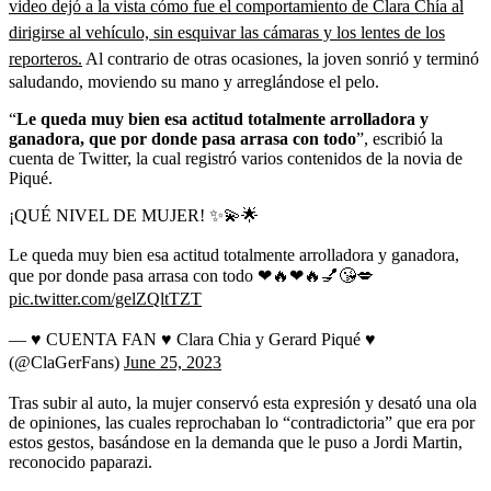
video dejó a la vista cómo fue el comportamiento de Clara Chía al
dirigirse al vehículo, sin esquivar las cámaras y los lentes de los
reporteros.
Al contrario de otras ocasiones, la joven sonrió y terminó
saludando, moviendo su mano y arreglándose el pelo.
“
Le queda muy bien esa actitud totalmente arrolladora y
ganadora, que por donde pasa arrasa con todo
”, escribió la
cuenta de Twitter, la cual registró varios contenidos de la novia de
Piqué.
¡QUÉ NIVEL DE MUJER! ✨💫🌟
Le queda muy bien esa actitud totalmente arrolladora y ganadora,
que por donde pasa arrasa con todo ❤🔥❤🔥💅😘💋
pic.twitter.com/gelZQltTZT
— ♥ CUENTA FAN ♥ Clara Chia y Gerard Piqué ♥
(@ClaGerFans)
June 25, 2023
Tras subir al auto, la mujer conservó esta expresión y desató una ola
de opiniones, las cuales reprochaban lo “contradictoria” que era por
estos gestos, basándose en la demanda que le puso a Jordi Martin,
reconocido paparazi.