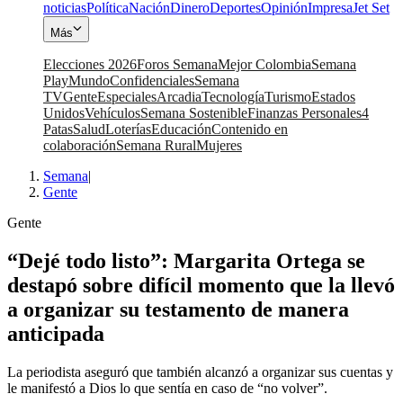
noticias
Política
Nación
Dinero
Deportes
Opinión
Impresa
Jet Set
Más
Elecciones 2026
Foros Semana
Mejor Colombia
Semana
Play
Mundo
Confidenciales
Semana
TV
Gente
Especiales
Arcadia
Tecnología
Turismo
Estados
Unidos
Vehículos
Semana Sostenible
Finanzas Personales
4
Patas
Salud
Loterías
Educación
Contenido en
colaboración
Semana Rural
Mujeres
Semana
|
Gente
Gente
“Dejé todo listo”: Margarita Ortega se
destapó sobre difícil momento que la llevó
a organizar su testamento de manera
anticipada
La periodista aseguró que también alcanzó a organizar sus cuentas y
le manifestó a Dios lo que sentía en caso de “no volver”.