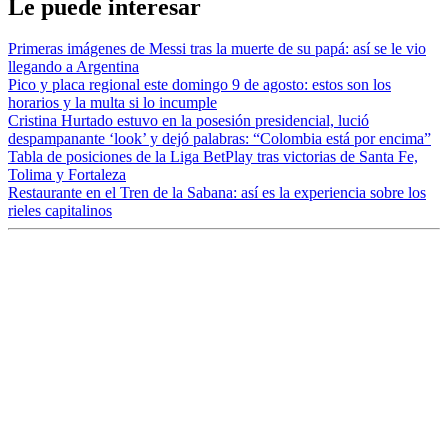
Le puede interesar
Primeras imágenes de Messi tras la muerte de su papá: así se le vio
llegando a Argentina
Pico y placa regional este domingo 9 de agosto: estos son los
horarios y la multa si lo incumple
Cristina Hurtado estuvo en la posesión presidencial, lució
despampanante ‘look’ y dejó palabras: “Colombia está por encima”
Tabla de posiciones de la Liga BetPlay tras victorias de Santa Fe,
Tolima y Fortaleza
Restaurante en el Tren de la Sabana: así es la experiencia sobre los
rieles capitalinos