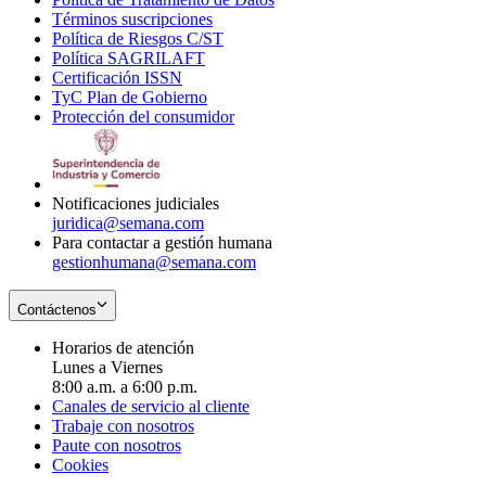
Términos suscripciones
new
Opens
in
Política de Riesgos C/ST
window
in
Opens
new
Política SAGRILAFT
Opens
new
in
window
Certificación ISSN
Opens
in
window
new
TyC Plan de Gobierno
in
new
Opens
window
Protección del consumidor
new
window
in
Opens
window
new
in
window
new
window
Notificaciones judiciales
juridica@semana.com
Para contactar a gestión humana
gestionhumana@semana.com
Contáctenos
Horarios de atención
Lunes a Viernes
8:00 a.m. a 6:00 p.m.
Canales de servicio al cliente
Trabaje con nosotros
Paute con nosotros
Cookies