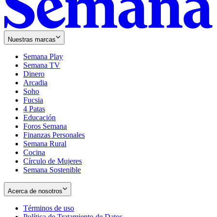
Nuestras marcas
Semana Play
Semana TV
Dinero
Arcadia
Soho
Opens
Fucsia
in
Opens
4 Patas
new
in
Educación
window
new
Foros Semana
window
Finanzas Personales
Semana Rural
Cocina
Círculo de Mujeres
Semana Sostenible
Acerca de nosotros
Términos de uso
Opens
Política de Tratamiento de Datos
in
Opens