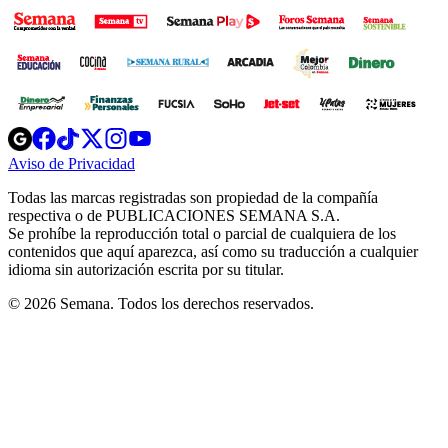
Opens
Opens
Opens
Opens
Opens
in
in
in
in
in
Aviso de Privacidad
Opens
new
new
new
new
new
in
window
window
window
window
window
Todas las marcas registradas son propiedad de la compañía
new
respectiva o de PUBLICACIONES SEMANA S.A.
window
Se prohíbe la reproducción total o parcial de cualquiera de los
contenidos que aquí aparezca, así como su traducción a cualquier
idioma sin autorización escrita por su titular.
© 2026 Semana. Todos los derechos reservados.