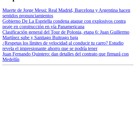
Muerte de Jorge Messi: Real Madrid, Barcelona y Argentina hacen
sentidos pronunciamientos
Gobierno De La Espriella condena ataque con explosivos contra
peaje en construcción en vía Panamericana
Clasificación general del Tour de Polonia, etapa 6: Juan Guillermo
Martínez sube y Santiago Buitrago baja
¿Respetas los límites de velocidad al conducir tu carro? Estudio
revela el impresionante ahorro que se podría tener
Juan Fernando Quintero: dan detalles del contrato que firmará con
Medellín