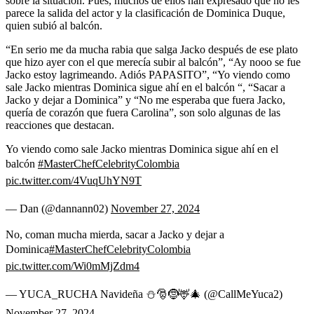
sobre la situación. Pues, muchos de ellos han expresado que no les
parece la salida del actor y la clasificación de Dominica Duque,
quien subió al balcón.
“En serio me da mucha rabia que salga Jacko después de ese plato
que hizo ayer con el que merecía subir al balcón”, “Ay nooo se fue
Jacko estoy lagrimeando. Adiós PAPASITO”, “Yo viendo como
sale Jacko mientras Dominica sigue ahí en el balcón “, “Sacar a
Jacko y dejar a Dominica” y “No me esperaba que fuera Jacko,
quería de corazón que fuera Carolina”, son solo algunas de las
reacciones que destacan.
Yo viendo como sale Jacko mientras Dominica sigue ahí en el
balcón
#MasterChefCelebrityColombia
pic.twitter.com/4VuqUhYN9T
— Dan (@dannann02)
November 27, 2024
No, coman mucha mierda, sacar a Jacko y dejar a
Dominica
#MasterChefCelebrityColombia
pic.twitter.com/Wi0mMjZdm4
— YUCA_RUCHA Navideña ⛄🎅🤶🦌🎄 (@CallMeYuca2)
November 27, 2024