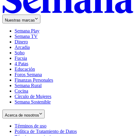
Nuestras marcas
Semana Play
Semana TV
Dinero
Arcadia
Soho
Opens
Fucsia
in
Opens
4 Patas
new
in
Educación
window
new
Foros Semana
window
Finanzas Personales
Semana Rural
Cocina
Círculo de Mujeres
Semana Sostenible
Acerca de nosotros
Términos de uso
Opens
Política de Tratamiento de Datos
in
Opens