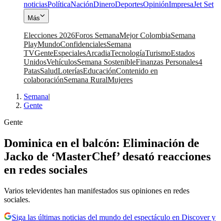
noticias
Política
Nación
Dinero
Deportes
Opinión
Impresa
Jet Set
Más
Elecciones 2026
Foros Semana
Mejor Colombia
Semana
Play
Mundo
Confidenciales
Semana
TV
Gente
Especiales
Arcadia
Tecnología
Turismo
Estados
Unidos
Vehículos
Semana Sostenible
Finanzas Personales
4
Patas
Salud
Loterías
Educación
Contenido en
colaboración
Semana Rural
Mujeres
Semana
|
Gente
Gente
Dominica en el balcón: Eliminación de
Jacko de ‘MasterChef’ desató reacciones
en redes sociales
Varios televidentes han manifestados sus opiniones en redes
sociales.
Siga las últimas noticias del mundo del espectáculo en Discover y