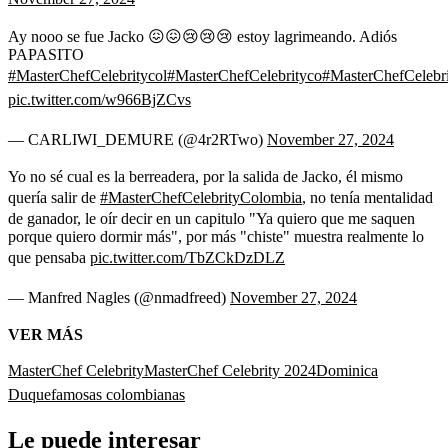
Ay nooo se fue Jacko 😖😖😢😢😢 estoy lagrimeando. Adiós
PAPASITO
#MasterChefCelebritycol
#MasterChefCelebrityco
#MasterChefCelebri
pic.twitter.com/w966BjZCvs
— CARLIWI_DEMURE (@4r2RTwo)
November 27, 2024
Yo no sé cual es la berreadera, por la salida de Jacko, él mismo
quería salir de
#MasterChefCelebrityColombia
, no tenía mentalidad
de ganador, le oír decir en un capitulo "Ya quiero que me saquen
porque quiero dormir más", por más "chiste" muestra realmente lo
que pensaba
pic.twitter.com/TbZCkDzDLZ
— Manfred Nagles (@nmadfreed)
November 27, 2024
VER MÁS
MasterChef Celebrity
MasterChef Celebrity 2024
Dominica
Duque
famosas colombianas
Le puede interesar