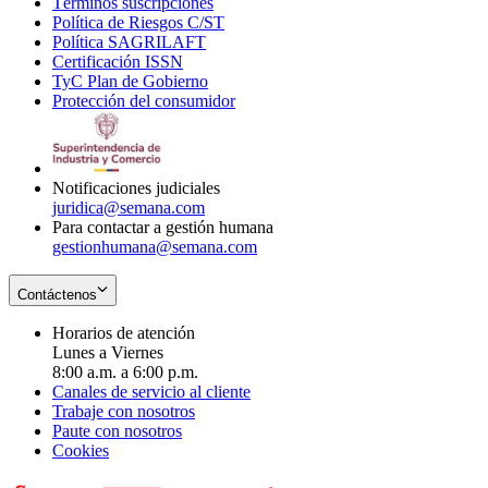
Términos suscripciones
new
Opens
in
Política de Riesgos C/ST
window
in
Opens
new
Política SAGRILAFT
Opens
new
in
window
Certificación ISSN
Opens
in
window
new
TyC Plan de Gobierno
in
new
Opens
window
Protección del consumidor
new
window
in
Opens
window
new
in
window
new
window
Notificaciones judiciales
juridica@semana.com
Para contactar a gestión humana
gestionhumana@semana.com
Contáctenos
Horarios de atención
Lunes a Viernes
8:00 a.m. a 6:00 p.m.
Canales de servicio al cliente
Trabaje con nosotros
Paute con nosotros
Cookies