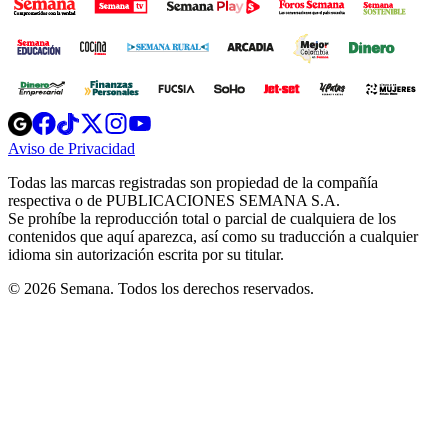
Opens
Opens
Opens
Opens
Opens
in
in
in
in
in
Aviso de Privacidad
Opens
new
new
new
new
new
in
window
window
window
window
window
Todas las marcas registradas son propiedad de la compañía
new
respectiva o de PUBLICACIONES SEMANA S.A.
window
Se prohíbe la reproducción total o parcial de cualquiera de los
contenidos que aquí aparezca, así como su traducción a cualquier
idioma sin autorización escrita por su titular.
© 2026 Semana. Todos los derechos reservados.