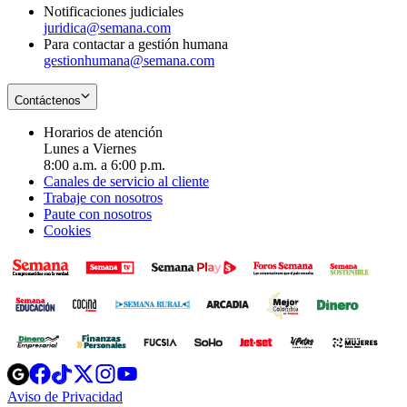
Notificaciones judiciales
juridica@semana.com
Para contactar a gestión humana
gestionhumana@semana.com
Contáctenos
Horarios de atención
Lunes a Viernes
8:00 a.m. a 6:00 p.m.
Canales de servicio al cliente
Trabaje con nosotros
Paute con nosotros
Cookies
Opens
Opens
Opens
Opens
Opens
in
in
in
in
in
Aviso de Privacidad
Opens
new
new
new
new
new