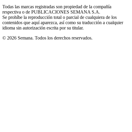
in
window
window
window
window
window
Todas las marcas registradas son propiedad de la compañía
new
respectiva o de PUBLICACIONES SEMANA S.A.
window
Se prohíbe la reproducción total o parcial de cualquiera de los
contenidos que aquí aparezca, así como su traducción a cualquier
idioma sin autorización escrita por su titular.
© 2026 Semana. Todos los derechos reservados.