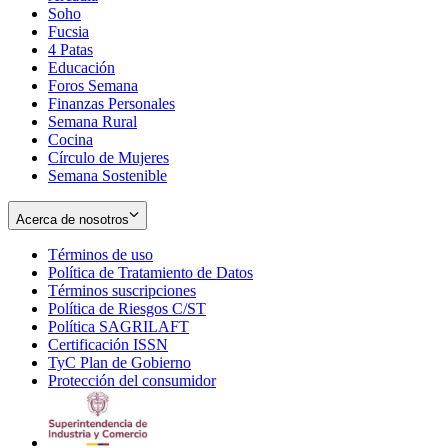
Soho
Opens
Fucsia
in
Opens
4 Patas
new
in
Educación
window
new
Foros Semana
window
Finanzas Personales
Semana Rural
Cocina
Círculo de Mujeres
Semana Sostenible
Acerca de nosotros
Términos de uso
Opens
Política de Tratamiento de Datos
in
Opens
Términos suscripciones
new
Opens
in
Política de Riesgos C/ST
window
in
Opens
new
Política SAGRILAFT
Opens
new
in
window
Certificación ISSN
Opens
in
window
new
TyC Plan de Gobierno
in
new
Opens
window
Protección del consumidor
new
window
in
Opens
window
new
in
window
new
window