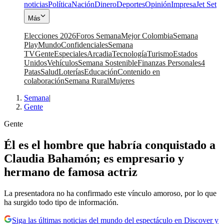
noticias
Política
Nación
Dinero
Deportes
Opinión
Impresa
Jet Set
Más
Elecciones 2026
Foros Semana
Mejor Colombia
Semana
Play
Mundo
Confidenciales
Semana
TV
Gente
Especiales
Arcadia
Tecnología
Turismo
Estados
Unidos
Vehículos
Semana Sostenible
Finanzas Personales
4
Patas
Salud
Loterías
Educación
Contenido en
colaboración
Semana Rural
Mujeres
Semana
|
Gente
Gente
Él es el hombre que habría conquistado a
Claudia Bahamón; es empresario y
hermano de famosa actriz
La presentadora no ha confirmado este vínculo amoroso, por lo que
ha surgido todo tipo de información.
Siga las últimas noticias del mundo del espectáculo en Discover y