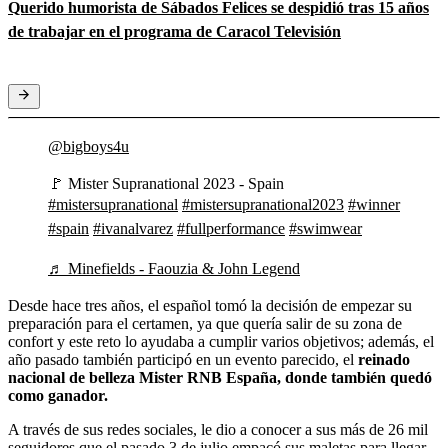
Querido humorista de Sábados Felices se despidió tras 15 años
de trabajar en el programa de Caracol Televisión
@bigboys4u
🚩 Mister Supranational 2023 - Spain
#mistersupranational
#mistersupranational2023
#winner
#spain
#ivanalvarez
#fullperformance
#swimwear
♬ Minefields - Faouzia & John Legend
Desde hace tres años, el español tomó la decisión de empezar su
preparación para el certamen, ya que quería salir de su zona de
confort y este reto lo ayudaba a cumplir varios objetivos; además, el
año pasado también participó en un evento parecido, el
reinado
nacional de belleza Mister RNB España, donde también quedó
como ganador.
A través de sus redes sociales, le dio a conocer a sus más de 26 mil
seguidores que el pasado 3 de julio empacó sus maletas para llegar