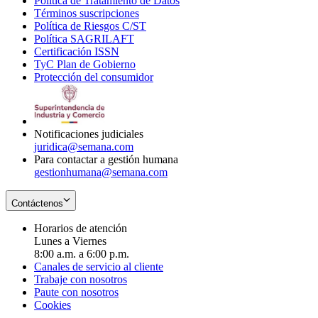
Política de Tratamiento de Datos
in
Opens
Términos suscripciones
new
Opens
in
Política de Riesgos C/ST
window
in
Opens
new
Política SAGRILAFT
Opens
new
in
window
Certificación ISSN
Opens
in
window
new
TyC Plan de Gobierno
in
new
Opens
window
Protección del consumidor
new
window
in
Opens
window
new
in
window
new
window
Notificaciones judiciales
juridica@semana.com
Para contactar a gestión humana
gestionhumana@semana.com
Contáctenos
Horarios de atención
Lunes a Viernes
8:00 a.m. a 6:00 p.m.
Canales de servicio al cliente
Trabaje con nosotros
Paute con nosotros
Cookies