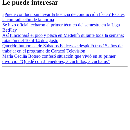
Le puede interesar
¿Puede conducir sin llevar la licencia de conducción física? Esta es
la contradicción de la norma
Se hizo oficial: echaron al primer técnico del semestre en la Liga
BetPlay
Así funcionará el pico y placa en Medellín durante toda la semana:
rotación del 10 al 14 de agosto
Querido humorista de Sábados Felices se despidió tras 15 años de
trabajar en el programa de Caracol Televisión
María Cecilia Botero confesó situación que vivió en su primer
divorcio: “Quedé con 3 tenedores, 3 cuchillos, 3 cucharas”