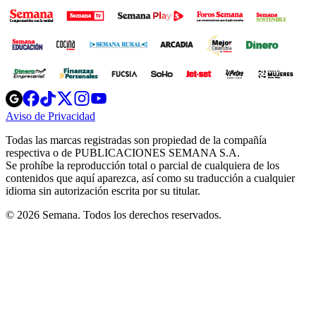
Opens
Opens
Opens
Opens
Opens
in
in
in
in
in
Aviso de Privacidad
Opens
new
new
new
new
new
in
window
window
window
window
window
Todas las marcas registradas son propiedad de la compañía
new
respectiva o de PUBLICACIONES SEMANA S.A.
window
Se prohíbe la reproducción total o parcial de cualquiera de los
contenidos que aquí aparezca, así como su traducción a cualquier
idioma sin autorización escrita por su titular.
© 2026 Semana. Todos los derechos reservados.