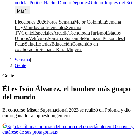
noticias
Política
Nación
Dinero
Deportes
Opinión
Impresa
Jet Set
Más
Elecciones 2026
Foros Semana
Mejor Colombia
Semana
Play
Mundo
Confidenciales
Semana
TV
Gente
Especiales
Arcadia
Tecnología
Turismo
Estados
Unidos
Vehículos
Semana Sostenible
Finanzas Personales
4
Patas
Salud
Loterías
Educación
Contenido en
colaboración
Semana Rural
Mujeres
Semana
|
Gente
Gente
Él es Iván Álvarez, el hombre más guapo
del mundo
El concurso Mister Supranacional 2023 se realizó en Polonia y dio
como ganador al apuesto ingeniero.
Siga las últimas noticias del mundo del espectáculo en Discover y
entérese de sus protagonistas