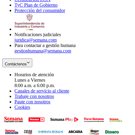
TyC Plan de Gobierno
in
new
Opens
window
Protección del consumidor
new
window
in
Opens
window
new
in
window
new
window
Notificaciones judiciales
juridica@semana.com
Para contactar a gestión humana
gestionhumana@semana.com
Contáctenos
Horarios de atención
Lunes a Viernes
8:00 a.m. a 6:00 p.m.
Canales de servicio al cliente
Trabaje con nosotros
Paute con nosotros
Cookies