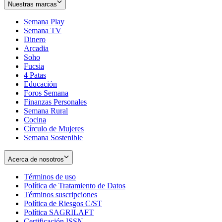
Nuestras marcas
Semana Play
Semana TV
Dinero
Arcadia
Soho
Opens
Fucsia
in
Opens
4 Patas
new
in
Educación
window
new
Foros Semana
window
Finanzas Personales
Semana Rural
Cocina
Círculo de Mujeres
Semana Sostenible
Acerca de nosotros
Términos de uso
Opens
Política de Tratamiento de Datos
in
Opens
Términos suscripciones
new
Opens
in
Política de Riesgos C/ST
window
in
Opens
new
Política SAGRILAFT
Opens
new
in
window
Certificación ISSN
Opens
in
window
new