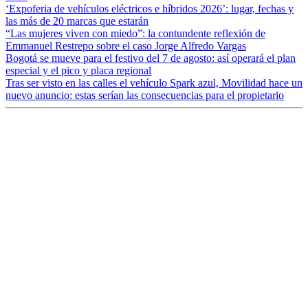
‘Expoferia de vehículos eléctricos e híbridos 2026’: lugar, fechas y
las más de 20 marcas que estarán
“Las mujeres viven con miedo”: la contundente reflexión de
Emmanuel Restrepo sobre el caso Jorge Alfredo Vargas
Bogotá se mueve para el festivo del 7 de agosto: así operará el plan
especial y el pico y placa regional
Tras ser visto en las calles el vehículo Spark azul, Movilidad hace un
nuevo anuncio: estas serían las consecuencias para el propietario