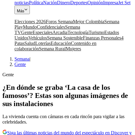
noticias
Política
Nación
Dinero
Deportes
Opinión
Impresa
Jet Set
Más
Elecciones 2026
Foros Semana
Mejor Colombia
Semana
Play
Mundo
Confidenciales
Semana
TV
Gente
Especiales
Arcadia
Tecnología
Turismo
Estados
Unidos
Vehículos
Semana Sostenible
Finanzas Personales
4
Patas
Salud
Loterías
Educación
Contenido en
colaboración
Semana Rural
Mujeres
Semana
|
Gente
Gente
¿En dónde se graba ‘La casa de los
famosos’? Estas son algunas imágenes de
sus instalaciones
La vivienda cuenta con cámaras en cada rincón para vigilar a las
celebridades.
Siga las últimas noticias del mundo del espectáculo en Discover y