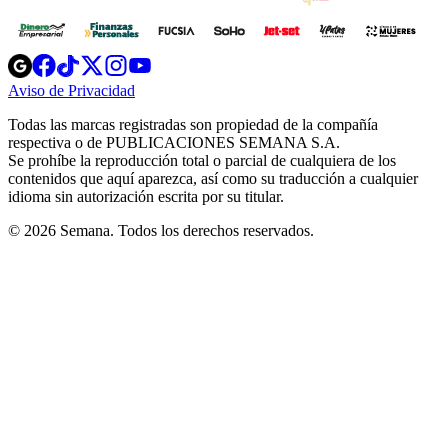
Opens
Opens
Opens
Opens
Opens
in
in
in
in
in
Aviso de Privacidad
Opens
new
new
new
new
new
in
window
window
window
window
window
Todas las marcas registradas son propiedad de la compañía
new
respectiva o de PUBLICACIONES SEMANA S.A.
window
Se prohíbe la reproducción total o parcial de cualquiera de los
contenidos que aquí aparezca, así como su traducción a cualquier
idioma sin autorización escrita por su titular.
© 2026 Semana. Todos los derechos reservados.