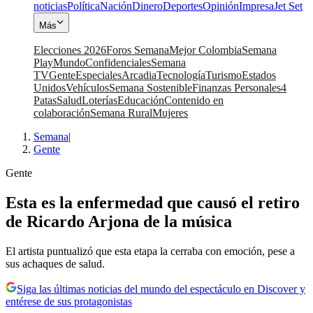
noticias
Política
Nación
Dinero
Deportes
Opinión
Impresa
Jet Set
Más
Elecciones 2026
Foros Semana
Mejor Colombia
Semana
Play
Mundo
Confidenciales
Semana
TV
Gente
Especiales
Arcadia
Tecnología
Turismo
Estados
Unidos
Vehículos
Semana Sostenible
Finanzas Personales
4
Patas
Salud
Loterías
Educación
Contenido en
colaboración
Semana Rural
Mujeres
Semana
|
Gente
Gente
Esta es la enfermedad que causó el retiro
de Ricardo Arjona de la música
El artista puntualizó que esta etapa la cerraba con emoción, pese a
sus achaques de salud.
Siga las últimas noticias del mundo del espectáculo en Discover y
entérese de sus protagonistas