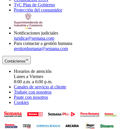
TyC Plan de Gobierno
in
new
Opens
window
Protección del consumidor
new
window
in
Opens
window
new
in
window
new
window
Notificaciones judiciales
juridica@semana.com
Para contactar a gestión humana
gestionhumana@semana.com
Contáctenos
Horarios de atención
Lunes a Viernes
8:00 a.m. a 6:00 p.m.
Canales de servicio al cliente
Trabaje con nosotros
Paute con nosotros
Cookies