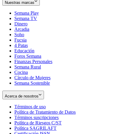
Nuestras marcas
Semana Play
Semana TV
Dinero
Arcadia
Soho
Opens
Fucsia
in
Opens
4 Patas
new
in
Educación
window
new
Foros Semana
window
Finanzas Personales
Semana Rural
Cocina
Círculo de Mujeres
Semana Sostenible
Acerca de nosotros
Términos de uso
Opens
Política de Tratamiento de Datos
in
Opens
Términos suscripciones
new
Opens
in
Política de Riesgos C/ST
window
in
Opens
new
Política SAGRILAFT
Opens
new
in
window
Certificación ISSN
Opens
in
window
new