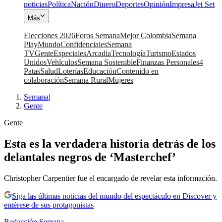
noticias
Política
Nación
Dinero
Deportes
Opinión
Impresa
Jet Set
Más
Elecciones 2026
Foros Semana
Mejor Colombia
Semana
Play
Mundo
Confidenciales
Semana
TV
Gente
Especiales
Arcadia
Tecnología
Turismo
Estados
Unidos
Vehículos
Semana Sostenible
Finanzas Personales
4
Patas
Salud
Loterías
Educación
Contenido en
colaboración
Semana Rural
Mujeres
Semana
|
Gente
Gente
Esta es la verdadera historia detrás de los
delantales negros de ‘Masterchef’
Christopher Carpentier fue el encargado de revelar esta información.
Siga las últimas noticias del mundo del espectáculo en Discover y
entérese de sus protagonistas
Redacción Semana