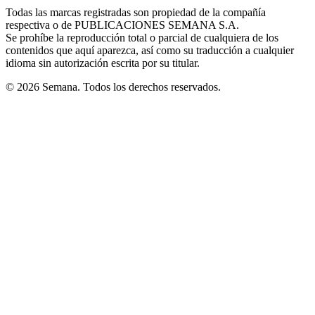
in
window
window
window
window
window
Todas las marcas registradas son propiedad de la compañía
new
respectiva o de PUBLICACIONES SEMANA S.A.
window
Se prohíbe la reproducción total o parcial de cualquiera de los
contenidos que aquí aparezca, así como su traducción a cualquier
idioma sin autorización escrita por su titular.
© 2026 Semana. Todos los derechos reservados.