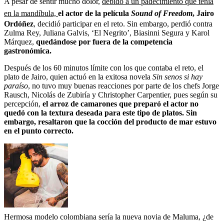
A pesar de sentir mucho dolor,
debido a un padecimiento que tenía
en la mandíbula,
el actor de la película
Sound of Freedom
, Jairo
Ordóñez
, decidió participar en el reto. Sin embargo, perdió contra
Zulma Rey, Juliana Galvis, ‘El Negrito’, Biasinni Segura y Karol
Márquez,
quedándose por fuera de la competencia
gastronómica.
Después de los 60 minutos límite con los que contaba el reto, el
plato de Jairo, quien actuó en la exitosa novela
Sin senos si hay
paraíso
, no tuvo muy buenas reacciones por parte de los chefs Jorge
Rausch, Nicolás de Zubiría y Christopher Carpentier, pues según su
percepción,
el arroz de camarones que preparó el actor no
quedó con la textura deseada para este tipo de platos. Sin
embargo, resaltaron que la cocción del producto de mar estuvo
en el punto correcto.
Hermosa modelo colombiana sería la nueva novia de Maluma, ¿de