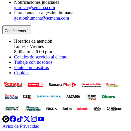
Notificaciones judiciales
juridica@semana.com
Para contactar a gestión humana
gestionhumana@semana.com
Contáctenos
Horarios de atención
Lunes a Viernes
8:00 a.m. a 6:00 p.m.
Canales de servicio al cliente
Trabaje con nosotros
Paute con nosotros
Cookies
Opens
Opens
Opens
Opens
Opens
in
in
in
in
in
Aviso de Privacidad
Opens
new
new
new
new
new