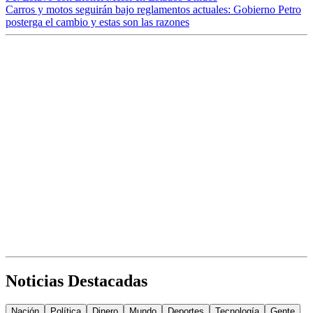
Carros y motos seguirán bajo reglamentos actuales: Gobierno Petro
posterga el cambio y estas son las razones
Noticias Destacadas
Nación
Política
Dinero
Mundo
Deportes
Tecnología
Gente