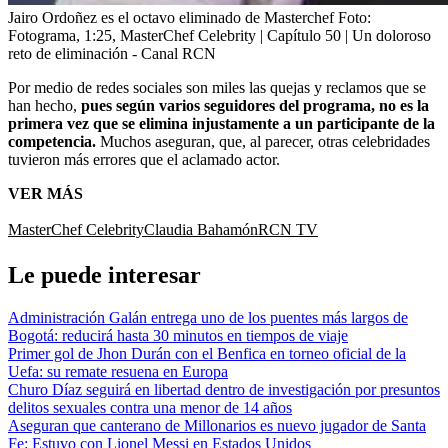
Jairo Ordoñez es el octavo eliminado de Masterchef
Foto:
Fotograma, 1:25, MasterChef Celebrity | Capítulo 50 | Un doloroso
reto de eliminación - Canal RCN
Por medio de redes sociales son miles las quejas y reclamos que se
han hecho,
pues según varios seguidores del programa, no es la
primera vez que se elimina injustamente a un participante de la
competencia.
Muchos aseguran, que, al parecer, otras celebridades
tuvieron más errores que el aclamado actor.
VER MÁS
MasterChef Celebrity
Claudia Bahamón
RCN TV
Le puede interesar
Administración Galán entrega uno de los puentes más largos de
Bogotá: reducirá hasta 30 minutos en tiempos de viaje
Primer gol de Jhon Durán con el Benfica en torneo oficial de la
Uefa: su remate resuena en Europa
Churo Díaz seguirá en libertad dentro de investigación por presuntos
delitos sexuales contra una menor de 14 años
Aseguran que canterano de Millonarios es nuevo jugador de Santa
Fe: Estuvo con Lionel Messi en Estados Unidos