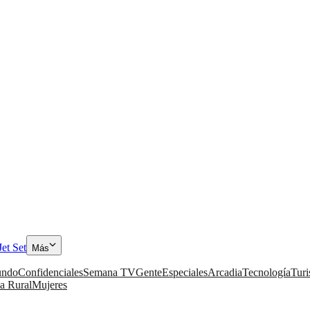
Jet Set
Más
ndo
Confidenciales
Semana TV
Gente
Especiales
Arcadia
Tecnología
Tur
a Rural
Mujeres