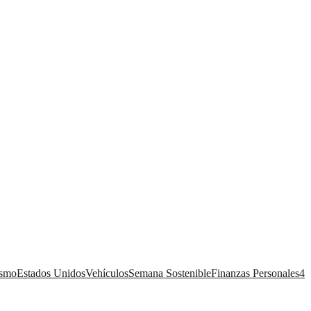
ismo
Estados Unidos
Vehículos
Semana Sostenible
Finanzas Personales
4