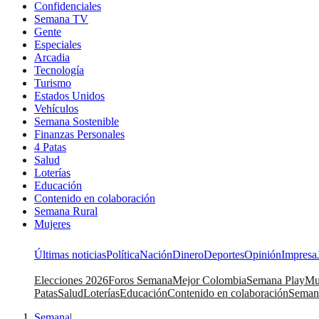
Confidenciales
Semana TV
Gente
Especiales
Arcadia
Tecnología
Turismo
Estados Unidos
Vehículos
Semana Sostenible
Finanzas Personales
4 Patas
Salud
Loterías
Educación
Contenido en colaboración
Semana Rural
Mujeres
Últimas noticias
Política
Nación
Dinero
Deportes
Opinión
Impresa
Elecciones 2026
Foros Semana
Mejor Colombia
Semana Play
Mu
Patas
Salud
Loterías
Educación
Contenido en colaboración
Seman
Semana
|