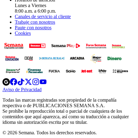
Lunes a Viernes
8:00 a.m. a 6:00 p.m.
Canales de servicio al cliente
Trabaje con nosotros
Paute con nosotros
Cookies
Opens
Opens
Opens
Opens
Opens
in
in
in
in
in
Aviso de Privacidad
Opens
new
new
new
new
new
in
window
window
window
window
window
Todas las marcas registradas son propiedad de la compañía
new
respectiva o de PUBLICACIONES SEMANA S.A.
window
Se prohíbe la reproducción total o parcial de cualquiera de los
contenidos que aquí aparezca, así como su traducción a cualquier
idioma sin autorización escrita por su titular.
© 2026 Semana. Todos los derechos reservados.