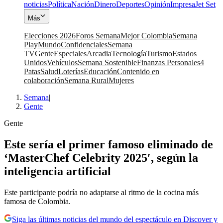
noticias
Política
Nación
Dinero
Deportes
Opinión
Impresa
Jet Set
Más
Elecciones 2026
Foros Semana
Mejor Colombia
Semana
Play
Mundo
Confidenciales
Semana
TV
Gente
Especiales
Arcadia
Tecnología
Turismo
Estados
Unidos
Vehículos
Semana Sostenible
Finanzas Personales
4
Patas
Salud
Loterías
Educación
Contenido en
colaboración
Semana Rural
Mujeres
Semana
|
Gente
Gente
Este sería el primer famoso eliminado de
‘MasterChef Celebrity 2025′, según la
inteligencia artificial
Este participante podría no adaptarse al ritmo de la cocina más
famosa de Colombia.
Siga las últimas noticias del mundo del espectáculo en Discover y