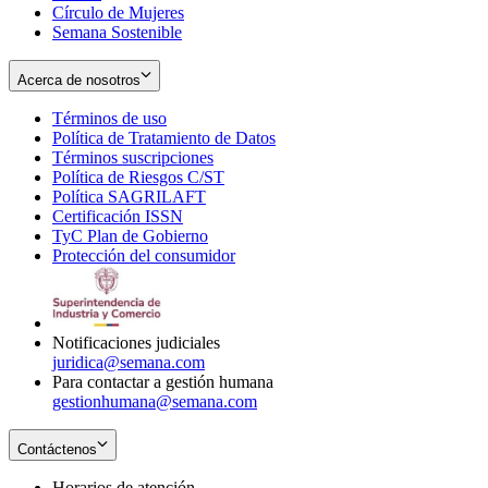
Círculo de Mujeres
Semana Sostenible
Acerca de nosotros
Términos de uso
Opens
Política de Tratamiento de Datos
in
Opens
Términos suscripciones
new
Opens
in
Política de Riesgos C/ST
window
in
Opens
new
Política SAGRILAFT
Opens
new
in
window
Certificación ISSN
Opens
in
window
new
TyC Plan de Gobierno
in
new
Opens
window
Protección del consumidor
new
window
in
Opens
window
new
in
window
new
window
Notificaciones judiciales
juridica@semana.com
Para contactar a gestión humana
gestionhumana@semana.com
Contáctenos
Horarios de atención