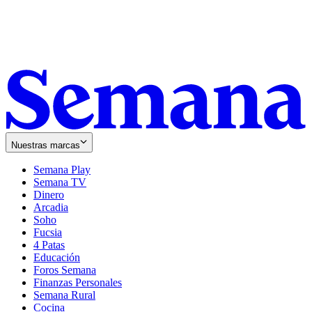
Nuestras marcas
Semana Play
Semana TV
Dinero
Arcadia
Soho
Opens
Fucsia
in
Opens
4 Patas
new
in
Educación
window
new
Foros Semana
window
Finanzas Personales
Semana Rural
Cocina