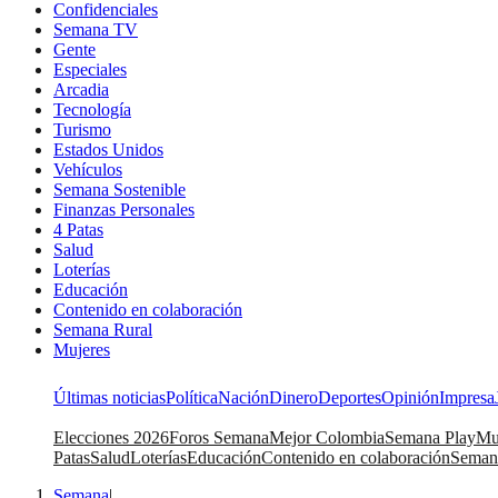
Confidenciales
Semana TV
Gente
Especiales
Arcadia
Tecnología
Turismo
Estados Unidos
Vehículos
Semana Sostenible
Finanzas Personales
4 Patas
Salud
Loterías
Educación
Contenido en colaboración
Semana Rural
Mujeres
Últimas noticias
Política
Nación
Dinero
Deportes
Opinión
Impresa
Elecciones 2026
Foros Semana
Mejor Colombia
Semana Play
Mu
Patas
Salud
Loterías
Educación
Contenido en colaboración
Seman
Semana
|