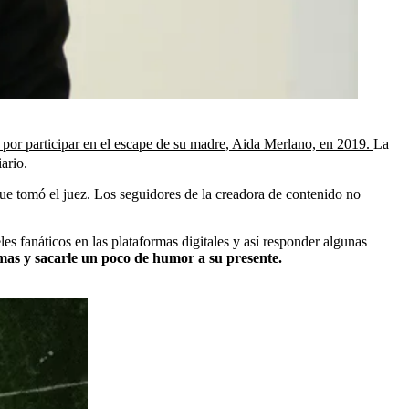
a por participar en el escape de su madre, Aida Merlano, en 2019.
La
ario.
que tomó el juez. Los seguidores de la creadora de contenido no
eles fanáticos en las plataformas digitales y así responder algunas
temas y sacarle un poco de humor a su presente.