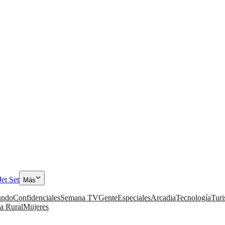
Jet Set
Más
ndo
Confidenciales
Semana TV
Gente
Especiales
Arcadia
Tecnología
Tur
a Rural
Mujeres