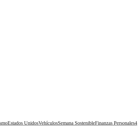
ismo
Estados Unidos
Vehículos
Semana Sostenible
Finanzas Personales
4