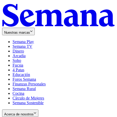
Nuestras marcas
Semana Play
Semana TV
Dinero
Arcadia
Soho
Opens
Fucsia
in
Opens
4 Patas
new
in
Educación
window
new
Foros Semana
window
Finanzas Personales
Semana Rural
Cocina
Círculo de Mujeres
Semana Sostenible
Acerca de nosotros