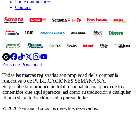
Paute con nosotros
Cookies
Opens
Opens
Opens
Opens
Opens
in
in
in
in
in
Aviso de Privacidad
Opens
new
new
new
new
new
in
window
window
window
window
window
Todas las marcas registradas son propiedad de la compañía
new
respectiva o de PUBLICACIONES SEMANA S.A.
window
Se prohíbe la reproducción total o parcial de cualquiera de los
contenidos que aquí aparezca, así como su traducción a cualquier
idioma sin autorización escrita por su titular.
© 2026 Semana. Todos los derechos reservados.