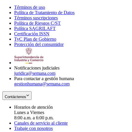
Términos de uso
Opens
Política de Tratamiento de Datos
in
Opens
Términos suscripciones
new
Opens
in
Política de Riesgos C/ST
window
in
Opens
new
Política SAGRILAFT
Opens
new
in
window
Certificación ISSN
Opens
in
window
new
TyC Plan de Gobierno
in
new
Opens
window
Protección del consumidor
new
window
in
Opens
window
new
in
window
new
window
Notificaciones judiciales
juridica@semana.com
Para contactar a gestión humana
gestionhumana@semana.com
Contáctenos
Horarios de atención
Lunes a Viernes
8:00 a.m. a 6:00 p.m.
Canales de servicio al cliente
Trabaje con nosotros