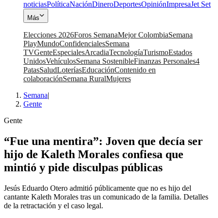
noticias
Política
Nación
Dinero
Deportes
Opinión
Impresa
Jet Set
Más
Elecciones 2026
Foros Semana
Mejor Colombia
Semana
Play
Mundo
Confidenciales
Semana
TV
Gente
Especiales
Arcadia
Tecnología
Turismo
Estados
Unidos
Vehículos
Semana Sostenible
Finanzas Personales
4
Patas
Salud
Loterías
Educación
Contenido en
colaboración
Semana Rural
Mujeres
Semana
|
Gente
Gente
“Fue una mentira”: Joven que decía ser
hijo de Kaleth Morales confiesa que
mintió y pide disculpas públicas
Jesús Eduardo Otero admitió públicamente que no es hijo del
cantante Kaleth Morales tras un comunicado de la familia. Detalles
de la retractación y el caso legal.