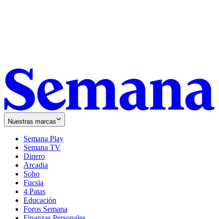
Nuestras marcas
Semana Play
Semana TV
Dinero
Arcadia
Soho
Opens
Fucsia
in
Opens
4 Patas
new
in
Educación
window
new
Foros Semana
window
Finanzas Personales