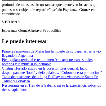
profunda
de todas las circunstancias que envuelven los actos que
pudiesen ser objeto de reproche”, señaló Esperanza Gómez en un
comunicado.
VER MÁS
Esperanza Gómez
Gustavo Petro
política
Le puede interesar
Primeras imágenes de Messi tras la muerte de su papá: así se le vio
llegando a Argentina
Pico y placa regional este domingo 9 de agosto: estos son los
horarios y la multa si lo incumple
Cristina Hurtado estuvo en la posesión presidencial, lució
despampanante ‘look’ y dejó palabras: “Colombia está por encima”
Tabla de posiciones de la Liga BetPlay tras victorias de Santa Fe,
Tolima y Fortaleza
Restaurante en el Tren de la Sabana: así es la experiencia sobre los
rieles capitalinos