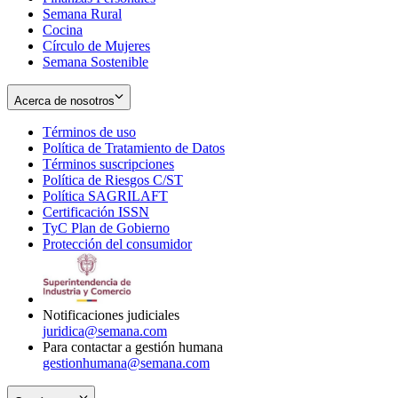
Semana Rural
Cocina
Círculo de Mujeres
Semana Sostenible
Acerca de nosotros
Términos de uso
Opens
Política de Tratamiento de Datos
in
Opens
Términos suscripciones
new
Opens
in
Política de Riesgos C/ST
window
in
Opens
new
Política SAGRILAFT
Opens
new
in
window
Certificación ISSN
Opens
in
window
new
TyC Plan de Gobierno
in
new
Opens
window
Protección del consumidor
new
window
in
Opens
window
new
in
window
new
window
Notificaciones judiciales
juridica@semana.com
Para contactar a gestión humana
gestionhumana@semana.com