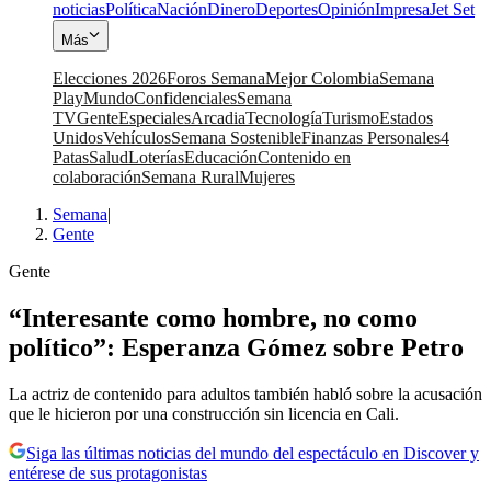
noticias
Política
Nación
Dinero
Deportes
Opinión
Impresa
Jet Set
Más
Elecciones 2026
Foros Semana
Mejor Colombia
Semana
Play
Mundo
Confidenciales
Semana
TV
Gente
Especiales
Arcadia
Tecnología
Turismo
Estados
Unidos
Vehículos
Semana Sostenible
Finanzas Personales
4
Patas
Salud
Loterías
Educación
Contenido en
colaboración
Semana Rural
Mujeres
Semana
|
Gente
Gente
“Interesante como hombre, no como
político”: Esperanza Gómez sobre Petro
La actriz de contenido para adultos también habló sobre la acusación
que le hicieron por una construcción sin licencia en Cali.
Siga las últimas noticias del mundo del espectáculo en Discover y
entérese de sus protagonistas