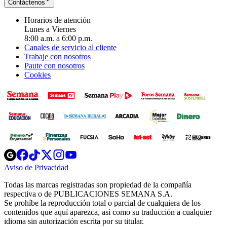
Contáctenos
Horarios de atención
Lunes a Viernes
8:00 a.m. a 6:00 p.m.
Canales de servicio al cliente
Trabaje con nosotros
Paute con nosotros
Cookies
Opens
Opens
Opens
Opens
Opens
in
in
in
in
in
Aviso de Privacidad
Opens
new
new
new
new
new
in
window
window
window
window
window
Todas las marcas registradas son propiedad de la compañía
new
respectiva o de PUBLICACIONES SEMANA S.A.
window
Se prohíbe la reproducción total o parcial de cualquiera de los
contenidos que aquí aparezca, así como su traducción a cualquier
idioma sin autorización escrita por su titular.