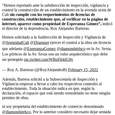
“Hemos reportado ante la subdirección de inspección, vigilancia y
control la construcción de un establecimiento en la avenida sexta de
Cali
sin cumplir con los requerimientos de licencias de
construcción, establecimiento que, al verificar en la página de
internet, aparece como propiedad de Esperanza Gómez”,
indicó
el director de la dependencia, Roy Alejandro Barreras.
Hemos solicitado a la Sudirección de Inspección y Vigilancia de
@SeguridadCali
@Dranguet
ejercer el control a la obra sin licencia
que adelanta
@EsperanzaGomez
@diamondgirlsco
en la Av. Sexta.
Los pórticos de la Av. Sexta son un valor arquitectónico que debe
ser protegido
pic.twitter.com/WBpDl4dG8v
— Roy A. Barreras (@RoyAlejandroB)
February 15, 2022
Además, Barrera solicitó a la Subsecretaría de Inspección y
Vigilancia empezar a llevar a cabo los respectivos controles al
establecimiento. Toda la situación radica en que, según la
declaración, el espacio que está siendo remodelado no tiene ningún
permiso de obra.
ni soy propietaria del establecimiento de comercio denominado
@diamondgirlsco
. Por lo anterior considero necesario dejar sentada