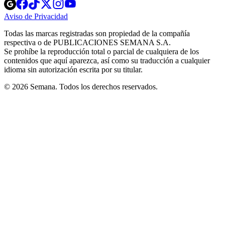
Opens
Opens
Opens
Opens
Opens
in
in
in
in
in
Aviso de Privacidad
Opens
new
new
new
new
new
in
window
window
window
window
window
Todas las marcas registradas son propiedad de la compañía
new
respectiva o de PUBLICACIONES SEMANA S.A.
window
Se prohíbe la reproducción total o parcial de cualquiera de los
contenidos que aquí aparezca, así como su traducción a cualquier
idioma sin autorización escrita por su titular.
© 2026 Semana. Todos los derechos reservados.