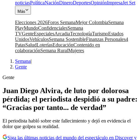
noticias
Política
Nación
Dinero
Deportes
Opinión
Impresa
Jet Set
Más
Elecciones 2026
Foros Semana
Mejor Colombia
Semana
Play
Mundo
Confidenciales
Semana
TV
Gente
Especiales
Arcadia
Tecnología
Turismo
Estados
Unidos
Vehículos
Semana Sostenible
Finanzas Personales
4
Patas
Salud
Loterías
Educación
Contenido en
colaboración
Semana Rural
Mujeres
Semana
|
Gente
Gente
Juan Diego Alvira, de luto por dolorosa
pérdida; el periodista despidió a su padre:
“Gracias por tanto... de verdad”
El periodista habló sobre este fallecimiento y dejó en evidencia el
dolor que golpea su realidad.
Siga las últimas noticias del mundo del espectáculo en Discover y