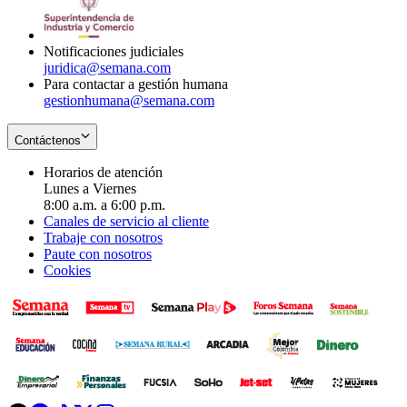
window
new
window
Notificaciones judiciales
juridica@semana.com
Para contactar a gestión humana
gestionhumana@semana.com
Contáctenos
Horarios de atención
Lunes a Viernes
8:00 a.m. a 6:00 p.m.
Canales de servicio al cliente
Trabaje con nosotros
Paute con nosotros
Cookies