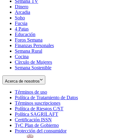
Semana TV
Dinero
Arcadia
Soho
Opens
Fucsia
in
Opens
4 Patas
new
in
Educación
window
new
Foros Semana
window
Finanzas Personales
Semana Rural
Cocina
Círculo de Mujeres
Semana Sostenible
Acerca de nosotros
Términos de uso
Opens
Política de Tratamiento de Datos
in
Opens
Términos suscripciones
new
Opens
in
Política de Riesgos C/ST
window
in
Opens
new
Política SAGRILAFT
Opens
new
in
window
Certificación ISSN
Opens
in
window
new
TyC Plan de Gobierno
in
new
Opens
window
Protección del consumidor
new
window
in
Opens
window
new
in