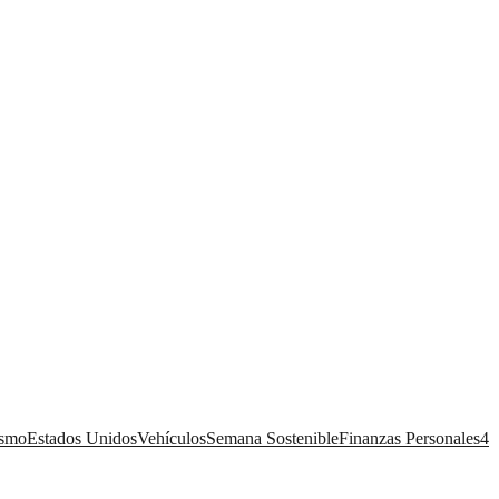
ismo
Estados Unidos
Vehículos
Semana Sostenible
Finanzas Personales
4