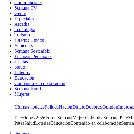
Confidenciales
Semana TV
Gente
Especiales
Arcadia
Tecnología
Turismo
Estados Unidos
Vehículos
Semana Sostenible
Finanzas Personales
4 Patas
Salud
Loterías
Educación
Contenido en colaboración
Semana Rural
Mujeres
Últimas noticias
Política
Nación
Dinero
Deportes
Opinión
Impresa
Elecciones 2026
Foros Semana
Mejor Colombia
Semana Play
Mu
Patas
Salud
Loterías
Educación
Contenido en colaboración
Seman
Semana
|