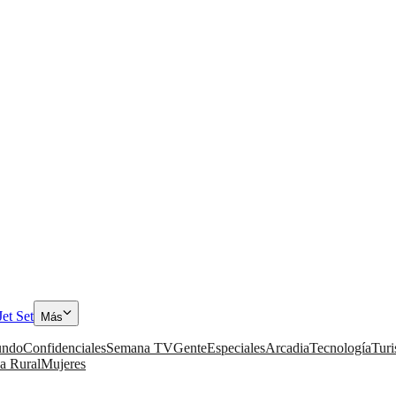
Jet Set
Más
ndo
Confidenciales
Semana TV
Gente
Especiales
Arcadia
Tecnología
Tur
a Rural
Mujeres