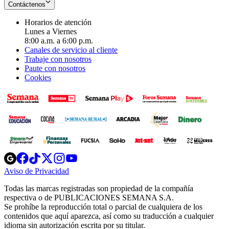
Contáctenos
Horarios de atención
Lunes a Viernes
8:00 a.m. a 6:00 p.m.
Canales de servicio al cliente
Trabaje con nosotros
Paute con nosotros
Cookies
Opens
Opens
Opens
Opens
Opens
in
in
in
in
in
Aviso de Privacidad
Opens
new
new
new
new
new
in
window
window
window
window
window
Todas las marcas registradas son propiedad de la compañía
new
respectiva o de PUBLICACIONES SEMANA S.A.
window
Se prohíbe la reproducción total o parcial de cualquiera de los
contenidos que aquí aparezca, así como su traducción a cualquier
idioma sin autorización escrita por su titular.