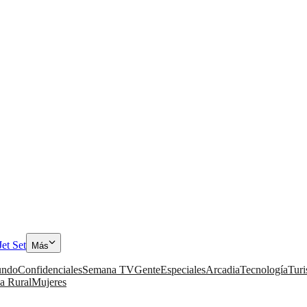
Jet Set
Más
ndo
Confidenciales
Semana TV
Gente
Especiales
Arcadia
Tecnología
Tur
a Rural
Mujeres