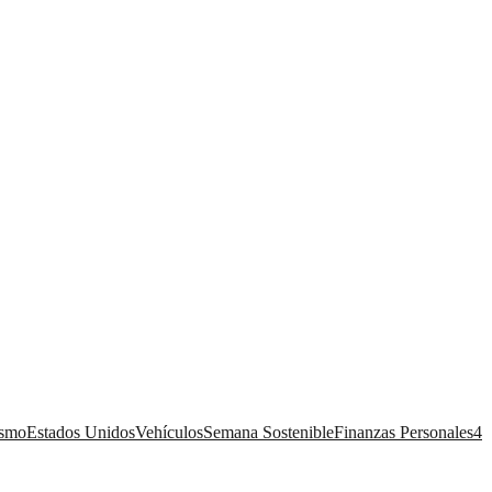
ismo
Estados Unidos
Vehículos
Semana Sostenible
Finanzas Personales
4