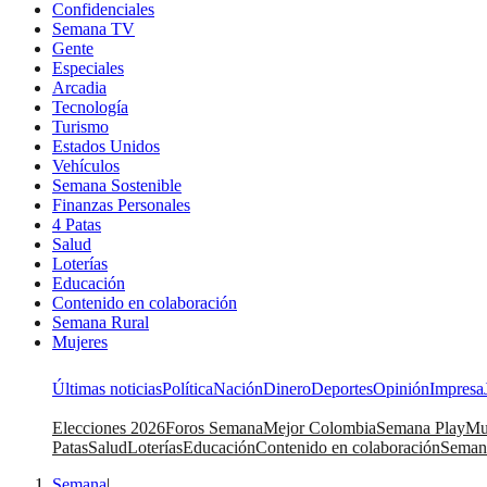
Confidenciales
Semana TV
Gente
Especiales
Arcadia
Tecnología
Turismo
Estados Unidos
Vehículos
Semana Sostenible
Finanzas Personales
4 Patas
Salud
Loterías
Educación
Contenido en colaboración
Semana Rural
Mujeres
Últimas noticias
Política
Nación
Dinero
Deportes
Opinión
Impresa
Elecciones 2026
Foros Semana
Mejor Colombia
Semana Play
Mu
Patas
Salud
Loterías
Educación
Contenido en colaboración
Seman
Semana
|