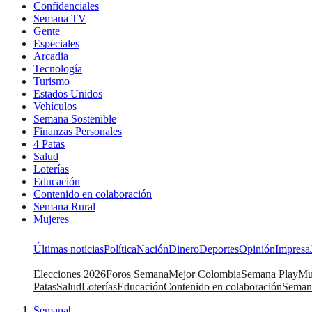
Confidenciales
Semana TV
Gente
Especiales
Arcadia
Tecnología
Turismo
Estados Unidos
Vehículos
Semana Sostenible
Finanzas Personales
4 Patas
Salud
Loterías
Educación
Contenido en colaboración
Semana Rural
Mujeres
Últimas noticias
Política
Nación
Dinero
Deportes
Opinión
Impresa
Elecciones 2026
Foros Semana
Mejor Colombia
Semana Play
Mu
Patas
Salud
Loterías
Educación
Contenido en colaboración
Seman
Semana
|