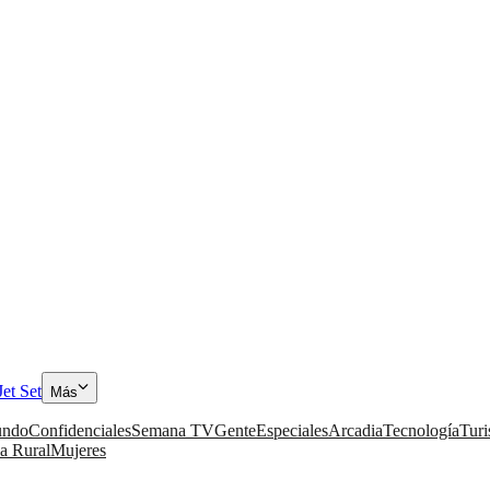
Jet Set
Más
ndo
Confidenciales
Semana TV
Gente
Especiales
Arcadia
Tecnología
Tur
a Rural
Mujeres