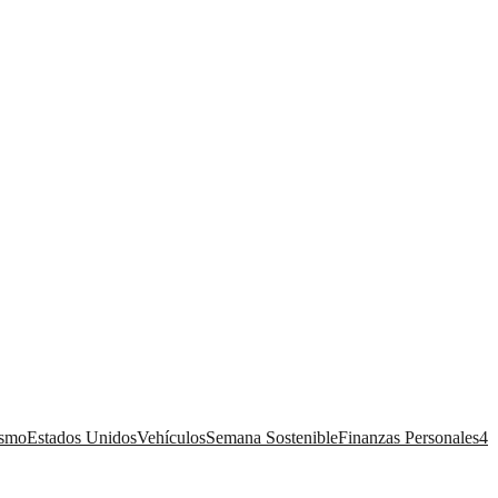
ismo
Estados Unidos
Vehículos
Semana Sostenible
Finanzas Personales
4