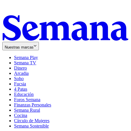
Nuestras marcas
Semana Play
Semana TV
Dinero
Arcadia
Soho
Opens
Fucsia
in
Opens
4 Patas
new
in
Educación
window
new
Foros Semana
window
Finanzas Personales
Semana Rural
Cocina
Círculo de Mujeres
Semana Sostenible