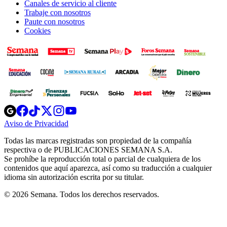
Canales de servicio al cliente
Trabaje con nosotros
Paute con nosotros
Cookies
Opens
Opens
Opens
Opens
Opens
in
in
in
in
in
Aviso de Privacidad
Opens
new
new
new
new
new
in
window
window
window
window
window
Todas las marcas registradas son propiedad de la compañía
new
respectiva o de PUBLICACIONES SEMANA S.A.
window
Se prohíbe la reproducción total o parcial de cualquiera de los
contenidos que aquí aparezca, así como su traducción a cualquier
idioma sin autorización escrita por su titular.
© 2026 Semana. Todos los derechos reservados.