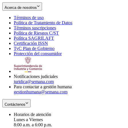
Acerca de nosotros
Términos de uso
Opens
Política de Tratamiento de Datos
in
Opens
Términos suscripciones
new
Opens
in
Política de Riesgos C/ST
window
in
Opens
new
Política SAGRILAFT
Opens
new
in
window
Certificación ISSN
Opens
in
window
new
TyC Plan de Gobierno
in
new
Opens
window
Protección del consumidor
new
window
in
Opens
window
new
in
window
new
window
Notificaciones judiciales
juridica@semana.com
Para contactar a gestión humana
gestionhumana@semana.com
Contáctenos
Horarios de atención
Lunes a Viernes
8:00 a.m. a 6:00 p.m.