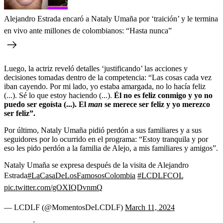
Alejandro Estrada encaró a Nataly Umaña por ‘traición’ y le termina
en vivo ante millones de colombianos: “Hasta nunca”
Luego, la actriz reveló detalles ‘justificando’ las acciones y
decisiones tomadas dentro de la competencia: “Las cosas cada vez
iban cayendo. Por mi lado, yo estaba amargada, no lo hacía feliz
(...). Sé lo que estoy haciendo (...).
Él no es feliz conmigo y yo no
puedo ser egoísta (...). El
man
se merece ser feliz y yo merezco
ser feliz”.
Por último, Nataly Umaña pidió perdón a sus familiares y a sus
seguidores por lo ocurrido en el programa: “Estoy tranquila y por
eso les pido perdón a la familia de Alejo, a mis familiares y amigos”.
Nataly Umaña se expresa después de la visita de Alejandro
Estrada
#LaCasaDeLosFamososColombia
#LCDLFCOL
pic.twitter.com/gOXIQDvnmQ
— LCDLF (@MomentosDeLCDLF)
March 11, 2024