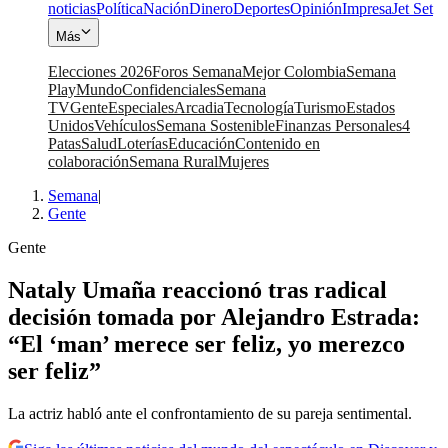
noticias
Política
Nación
Dinero
Deportes
Opinión
Impresa
Jet Set
Más
Elecciones 2026
Foros Semana
Mejor Colombia
Semana
Play
Mundo
Confidenciales
Semana
TV
Gente
Especiales
Arcadia
Tecnología
Turismo
Estados
Unidos
Vehículos
Semana Sostenible
Finanzas Personales
4
Patas
Salud
Loterías
Educación
Contenido en
colaboración
Semana Rural
Mujeres
Semana
|
Gente
Gente
Nataly Umaña reaccionó tras radical
decisión tomada por Alejandro Estrada:
“El ‘man’ merece ser feliz, yo merezco
ser feliz”
La actriz habló ante el confrontamiento de su pareja sentimental.