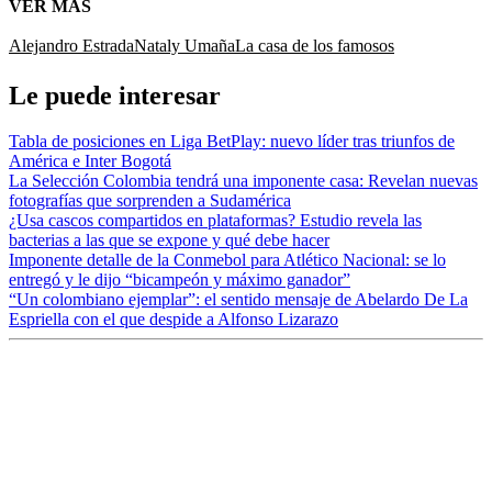
VER MÁS
Alejandro Estrada
Nataly Umaña
La casa de los famosos
Le puede interesar
Tabla de posiciones en Liga BetPlay: nuevo líder tras triunfos de
América e Inter Bogotá
La Selección Colombia tendrá una imponente casa: Revelan nuevas
fotografías que sorprenden a Sudamérica
¿Usa cascos compartidos en plataformas? Estudio revela las
bacterias a las que se expone y qué debe hacer
Imponente detalle de la Conmebol para Atlético Nacional: se lo
entregó y le dijo “bicampeón y máximo ganador”
“Un colombiano ejemplar”: el sentido mensaje de Abelardo De La
Espriella con el que despide a Alfonso Lizarazo