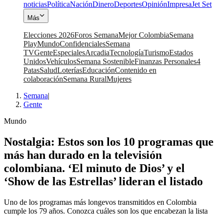
noticias
Política
Nación
Dinero
Deportes
Opinión
Impresa
Jet Set
Más
Elecciones 2026
Foros Semana
Mejor Colombia
Semana
Play
Mundo
Confidenciales
Semana
TV
Gente
Especiales
Arcadia
Tecnología
Turismo
Estados
Unidos
Vehículos
Semana Sostenible
Finanzas Personales
4
Patas
Salud
Loterías
Educación
Contenido en
colaboración
Semana Rural
Mujeres
Semana
|
Gente
Mundo
Nostalgia: Estos son los 10 programas que
más han durado en la televisión
colombiana. ‘El minuto de Dios’ y el
‘Show de las Estrellas’ lideran el listado
Uno de los programas más longevos transmitidos en Colombia
cumple los 79 años. Conozca cuáles son los que encabezan la lista