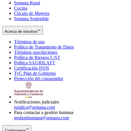
Semana Rural
Cocina
Círculo de Mujeres
Semana Sostenible
Acerca de nosotros
Términos de uso
Opens
Política de Tratamiento de Datos
in
Opens
Términos suscripciones
new
Opens
in
Política de Riesgos C/ST
window
in
Opens
new
Política SAGRILAFT
Opens
new
in
window
Certificación ISSN
Opens
in
window
new
TyC Plan de Gobierno
in
new
Opens
window
Protección del consumidor
new
window
in
Opens
window
new
in
window
new
window
Notificaciones judiciales
juridica@semana.com
Para contactar a gestión humana
gestionhumana@semana.com
Contáctenos