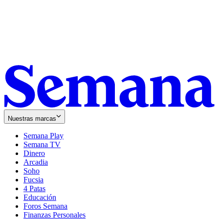
Nuestras marcas
Semana Play
Semana TV
Dinero
Arcadia
Soho
Opens
Fucsia
in
Opens
4 Patas
new
in
Educación
window
new
Foros Semana
window
Finanzas Personales