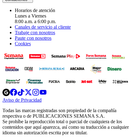
Horarios de atención
Lunes a Viernes
8:00 a.m. a 6:00 p.m.
Canales de servicio al cliente
Trabaje con nosotros
Paute con nosotros
Cookies
Opens
Opens
Opens
Opens
Opens
in
in
in
in
in
Aviso de Privacidad
Opens
new
new
new
new
new
in
window
window
window
window
window
Todas las marcas registradas son propiedad de la compañía
new
respectiva o de PUBLICACIONES SEMANA S.A.
window
Se prohíbe la reproducción total o parcial de cualquiera de los
contenidos que aquí aparezca, así como su traducción a cualquier
idioma sin autorización escrita por su titular.